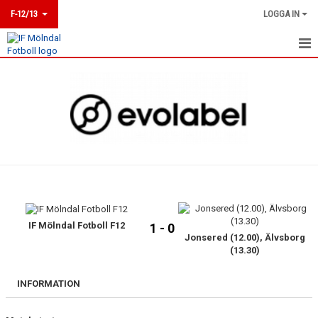
F-12/13
LOGGA IN
HEM
KALENDER
TRUPPEN
BILDGALLERI
KONTAKT
MATCHER
IF Mölndal Fotboll F12
1 - 0
Jonsered (12.00), Älvsborg
(13.30)
INFORMATION