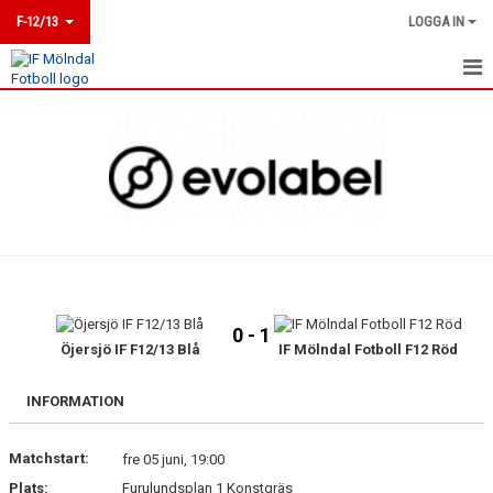
F-12/13
LOGGA IN
HEM
KALENDER
TRUPPEN
BILDGALLERI
KONTAKT
0 - 1
MATCHER
Öjersjö IF F12/13 Blå
IF Mölndal Fotboll F12 Röd
INFORMATION
Matchstart:
fre 05 juni, 19:00
Plats:
Furulundsplan 1 Konstgräs