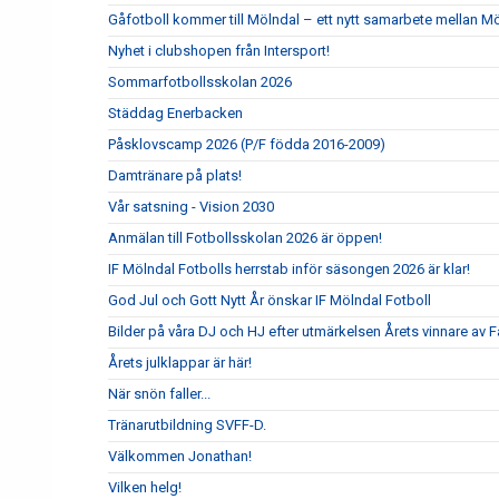
Gåfotboll kommer till Mölndal – ett nytt samarbete mellan M
Nyhet i clubshopen från Intersport!
Sommarfotbollsskolan 2026
Städdag Enerbacken
Påsklovscamp 2026 (P/F födda 2016-2009)
Damtränare på plats!
Vår satsning - Vision 2030
Anmälan till Fotbollsskolan 2026 är öppen!
IF Mölndal Fotbolls herrstab inför säsongen 2026 är klar!
God Jul och Gott Nytt År önskar IF Mölndal Fotboll
Bilder på våra DJ och HJ efter utmärkelsen Årets vinnare av Fa
Årets julklappar är här!
När snön faller...
Tränarutbildning SVFF-D.
Välkommen Jonathan!
Vilken helg!