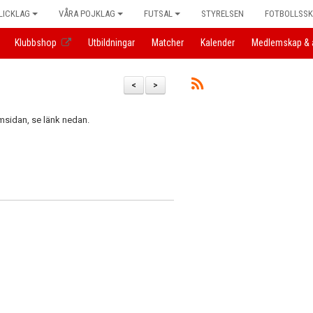
LICKLAG
VÅRA POJKLAG
FUTSAL
STYRELSEN
FOTBOLLSS
Klubbshop
Utbildningar
Matcher
Kalender
Medlemskap & 
<
>
msidan, se länk nedan.