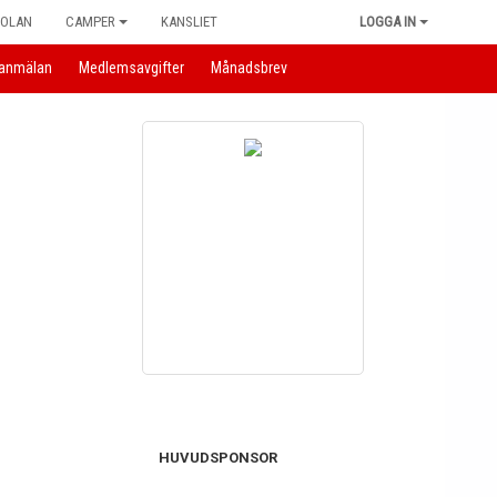
KOLAN
CAMPER
KANSLIET
LOGGA IN
anmälan
Medlemsavgifter
Månadsbrev
HUVUDSPONSOR