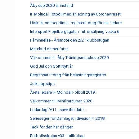
Åby cup 2020 är inställd
IF Mölndal Fotboll med anledning av Coronaviruset
Utskick om begränsat registerutdrag för alla ledare
Intersport Flöjelbergsgatan - utförsäljning vecka 6
Påminnelse - Årsmöte den 2/2 i klubbstugan
Matchtid damer futsal
Välkommen till Åby Träningsmatchcup 2020!
God Jul och Gott Nytt år
Begränsat utdrag från belastningsregistret
Julklappstips!
Årets ledare IF Mölndal Fotboll 2019!
Välkommen till Minilirarcupen 2020
Ledardag 9/11 - save the date....
Serieseger för Damlaget i division 4, 2019!
Tack för den här gången!
Fotbollsskolan v33 - fullbokad