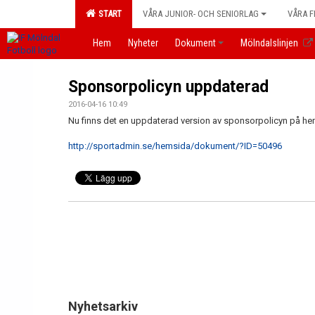
START
VÅRA JUNIOR- OCH SENIORLAG
VÅRA F
Hem
Nyheter
Dokument
Mölndalslinjen
Sponsorpolicyn uppdaterad
2016-04-16 10:49
Nu finns det en uppdaterad version av sponsorpolicyn på he
http://sportadmin.se/hemsida/dokument/?ID=50496
Nyhetsarkiv