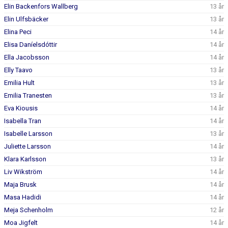
Elin Backenfors Wallberg
13 år
Elin Ulfsbäcker
13 år
Elina Peci
14 år
Elisa Daníelsdóttir
14 år
Ella Jacobsson
14 år
Elly Taavo
13 år
Emilia Hult
13 år
Emilia Tranesten
13 år
Eva Kiousis
14 år
Isabella Tran
14 år
Isabelle Larsson
13 år
Juliette Larsson
14 år
Klara Karlsson
13 år
Liv Wikström
14 år
Maja Brusk
14 år
Masa Hadidi
14 år
Meja Schenholm
12 år
Moa Jigfelt
14 år