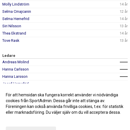
Molly Lindström
14 år
Selma Cmajcanin
12 år
Selma Hernefrid
14 år
Siri Nilsson
13 år
Thea Ekstrand
14 år
Tove Rask
13 år
Ledare
Andreas Molind
Hanna Carlsson
Hanna Larsson
Josef Hernefrid
Mattias Taavo
För att hemsidan ska fungera korrekt använder vi nödvändiga
cookies från SportAdmin. Dessa går inte att stänga av.
Föreningen kan också använda frivilliga cookies, t.ex. för statistik
eller marknadsföring. Du väljer själv om du vill acceptera dessa.
Anpassa dina val
Cookie-inställningar
Gå till Webbversion