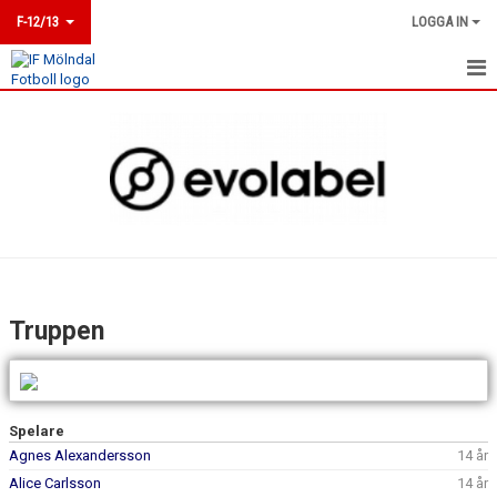
F-12/13
LOGGA IN
HEM
KALENDER
TRUPPEN
BILDGALLERI
KONTAKT
Truppen
MATCHER
Spelare
Agnes Alexandersson
14 år
Alice Carlsson
14 år