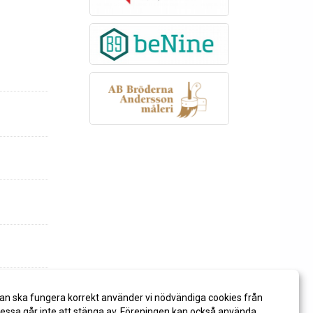
an ska fungera korrekt använder vi nödvändiga cookies från
ssa går inte att stänga av. Föreningen kan också använda