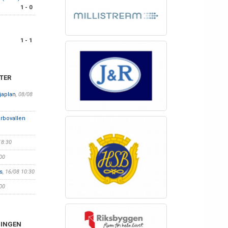
1 - 0
1 - 1
TER
japlan
, 08/08
rbovallen
18:30
00
s
, 16/08 10:30
00
NINGEN