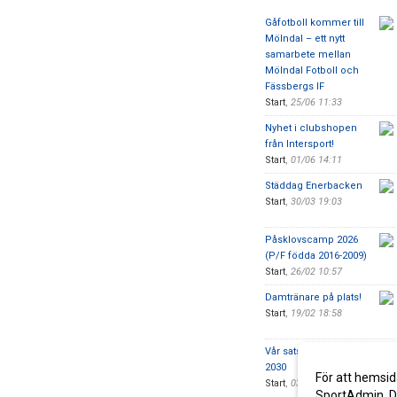
Gåfotboll kommer till
Mölndal – ett nytt
samarbete mellan
Mölndal Fotboll och
Fässbergs IF
Start
,
25/06 11:33
Nyhet i clubshopen
från Intersport!
Start
,
01/06 14:11
Städdag Enerbacken
Start
,
30/03 19:03
Påsklovscamp 2026
(P/F födda 2016-2009)
Start
,
26/02 10:57
Damtränare på plats!
Start
,
19/02 18:58
Vår satsning - Vision
2030
För att hemsid
Start
,
03/02 15:19
SportAdmin. De