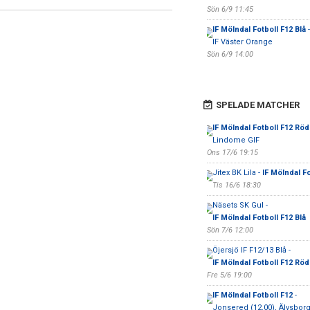
Sön 6/9 11:45
IF Mölndal Fotboll F12 Blå
-
IF Väster Orange
Sön 6/9 14:00
SPELADE MATCHER
IF Mölndal Fotboll F12 Röd
Lindome GIF
Ons 17/6 19:15
Jitex BK Lila -
IF Mölndal Fo
Tis 16/6 18:30
Näsets SK Gul -
IF Mölndal Fotboll F12 Blå
Sön 7/6 12:00
Öjersjö IF F12/13 Blå -
IF Mölndal Fotboll F12 Röd
Fre 5/6 19:00
IF Mölndal Fotboll F12
-
Jonsered (12.00), Älvsborg