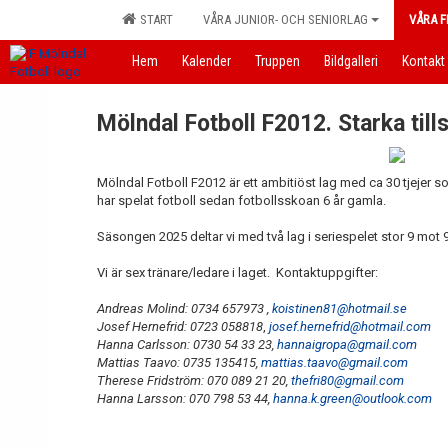
START
VÅRA JUNIOR- OCH SENIORLAG
VÅRA F
Hem
Kalender
Truppen
Bildgalleri
Kontakt
Mölndal Fotboll F2012. Starka til
Mölndal Fotboll F2012 är ett ambitiöst lag med ca 30 tjejer 
har spelat fotboll sedan fotbollsskoan 6 år gamla.
Säsongen 2025 deltar vi med två lag i seriespelet stor 9 mot 9
Vi är sex tränare/ledare i laget. Kontaktuppgifter:
Andreas Molind: 0734 657973 ,
koistinen81@hotmail.se
Josef Hernefrid: 0723 058818
,
josef.hernefrid@hotmail.com
Hanna Carlsson: 0730 54 33 23,
hannaigropa@gmail.com
Mattias Taavo: 0735 135415,
mattias.taavo@gmail.com
Therese Fridström: 070 089 21 20,
thefri80@gmail.com
Hanna Larsson: 070 798 53 44,
hanna.k.green@outlook.com