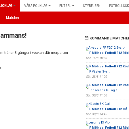
LICKLAG
VÅRA POJKLAG
FUTSAL
STYRELSEN
FOTBOLLSS
Matcher
lsammans!
KOMMANDE MATCHE
Älvsborg FF F2012 Svart -
som tränar 3 gånger i veckan där merparten
IF Mölndal Fotboll F12 Röd
Sön 16/8 10:30
IF Mölndal Fotboll F12 Röd
.
IF Väster Svart
Sön 23/8 11:00
IF Mölndal Fotboll F12 Röd
Jonsereds IF Lag 1
Sön 30/8 11:00
Näsets SK Gul -
IF Mölndal Fotboll F12 Blå
Sön 30/8 14:45
Lerums IS Vit -
IF Mölndal Fotboll F12 Röd