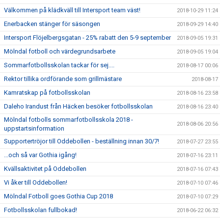
Välkommen på klädkväll till Intersport team väst!
2018-10-29 11:24
Enerbacken stänger för säsongen
2018-09-29 14:40
Intersport Flöjelbergsgatan - 25% rabatt den 5-9 september
2018-09-05 19:31
Mölndal fotboll och värdegrundsarbete
2018-09-05 19:04
Sommarfotbollsskolan tackar för sej....
2018-08-17 00:06
Rektor tillika ordförande som grillmästare
2018-08-17
Kamratskap på fotbollsskolan
2018-08-16 23:58
Daleho Irandust från Häcken besöker fotbollsskolan
2018-08-16 23:40
Mölndal fotbolls sommarfotbollsskola 2018 -
2018-08-06 20:56
uppstartsinformation
Supportertröjor till Oddebollen - beställning innan 30/7!
2018-07-27 23:55
...och så var Gothia igång!
2018-07-16 23:11
Kvällsaktivitet på Oddebollen
2018-07-16 07:43
Vi åker till Oddebollen!
2018-07-10 07:46
Mölndal Fotboll goes Gothia Cup 2018
2018-07-10 07:29
Fotbollsskolan fullbokad!
2018-06-22 06:32