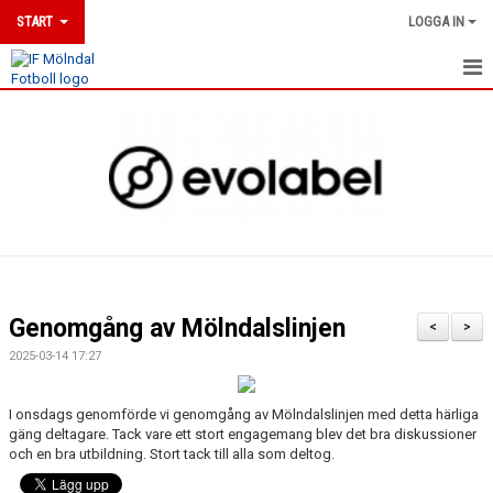
START
LOGGA IN
HEM
NYHETER
DOKUMENT
MÖLNDALSLINJEN
KLUBBSHOP
Genomgång av Mölndalslinjen
<
>
UTBILDNINGAR
2025-03-14 17:27
MATCHER
I onsdags genomförde vi genomgång av Mölndalslinjen med detta härliga
gäng deltagare. Tack vare ett stort engagemang blev det bra diskussioner
KALENDER
och en bra utbildning. Stort tack till alla som deltog.
MEDLEMSKAP & ANMÄLAN