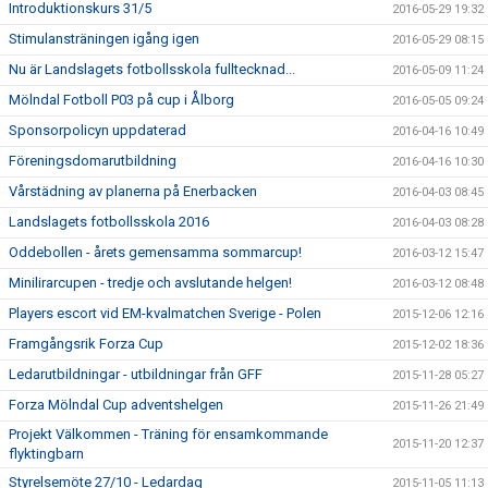
Introduktionskurs 31/5
2016-05-29 19:32
Stimulansträningen igång igen
2016-05-29 08:15
Nu är Landslagets fotbollsskola fulltecknad...
2016-05-09 11:24
Mölndal Fotboll P03 på cup i Ålborg
2016-05-05 09:24
Sponsorpolicyn uppdaterad
2016-04-16 10:49
Föreningsdomarutbildning
2016-04-16 10:30
Vårstädning av planerna på Enerbacken
2016-04-03 08:45
Landslagets fotbollsskola 2016
2016-04-03 08:28
Oddebollen - årets gemensamma sommarcup!
2016-03-12 15:47
Minilirarcupen - tredje och avslutande helgen!
2016-03-12 08:48
Players escort vid EM-kvalmatchen Sverige - Polen
2015-12-06 12:16
Framgångsrik Forza Cup
2015-12-02 18:36
Ledarutbildningar - utbildningar från GFF
2015-11-28 05:27
Forza Mölndal Cup adventshelgen
2015-11-26 21:49
Projekt Välkommen - Träning för ensamkommande
2015-11-20 12:37
flyktingbarn
Styrelsemöte 27/10 - Ledardag
2015-11-05 11:13