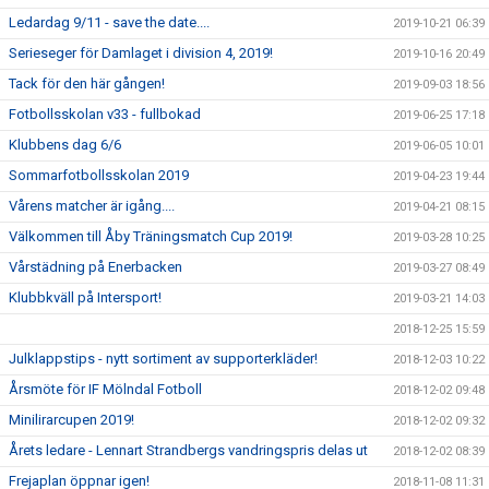
Ledardag 9/11 - save the date....
2019-10-21 06:39
Serieseger för Damlaget i division 4, 2019!
2019-10-16 20:49
Tack för den här gången!
2019-09-03 18:56
Fotbollsskolan v33 - fullbokad
2019-06-25 17:18
Klubbens dag 6/6
2019-06-05 10:01
Sommarfotbollsskolan 2019
2019-04-23 19:44
Vårens matcher är igång....
2019-04-21 08:15
Välkommen till Åby Träningsmatch Cup 2019!
2019-03-28 10:25
Vårstädning på Enerbacken
2019-03-27 08:49
Klubbkväll på Intersport!
2019-03-21 14:03
2018-12-25 15:59
Julklappstips - nytt sortiment av supporterkläder!
2018-12-03 10:22
Årsmöte för IF Mölndal Fotboll
2018-12-02 09:48
Minilirarcupen 2019!
2018-12-02 09:32
Årets ledare - Lennart Strandbergs vandringspris delas ut
2018-12-02 08:39
Frejaplan öppnar igen!
2018-11-08 11:31