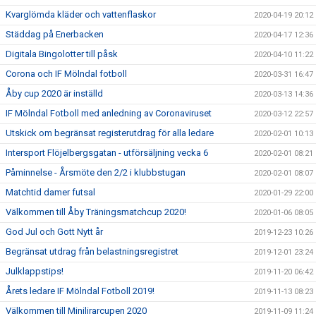
Kvarglömda kläder och vattenflaskor
2020-04-19 20:12
Städdag på Enerbacken
2020-04-17 12:36
Digitala Bingolotter till påsk
2020-04-10 11:22
Corona och IF Mölndal fotboll
2020-03-31 16:47
Åby cup 2020 är inställd
2020-03-13 14:36
IF Mölndal Fotboll med anledning av Coronaviruset
2020-03-12 22:57
Utskick om begränsat registerutdrag för alla ledare
2020-02-01 10:13
Intersport Flöjelbergsgatan - utförsäljning vecka 6
2020-02-01 08:21
Påminnelse - Årsmöte den 2/2 i klubbstugan
2020-02-01 08:07
Matchtid damer futsal
2020-01-29 22:00
Välkommen till Åby Träningsmatchcup 2020!
2020-01-06 08:05
God Jul och Gott Nytt år
2019-12-23 10:26
Begränsat utdrag från belastningsregistret
2019-12-01 23:24
Julklappstips!
2019-11-20 06:42
Årets ledare IF Mölndal Fotboll 2019!
2019-11-13 08:23
Välkommen till Minilirarcupen 2020
2019-11-09 11:24