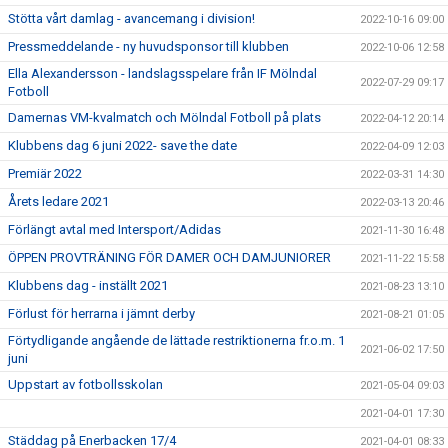
Stötta vårt damlag - avancemang i division!
2022-10-16 09:00
Pressmeddelande - ny huvudsponsor till klubben
2022-10-06 12:58
Ella Alexandersson - landslagsspelare från IF Mölndal
2022-07-29 09:17
Fotboll
Damernas VM-kvalmatch och Mölndal Fotboll på plats
2022-04-12 20:14
Klubbens dag 6 juni 2022- save the date
2022-04-09 12:03
Premiär 2022
2022-03-31 14:30
Årets ledare 2021
2022-03-13 20:46
Förlängt avtal med Intersport/Adidas
2021-11-30 16:48
ÖPPEN PROVTRÄNING FÖR DAMER OCH DAMJUNIORER
2021-11-22 15:58
Klubbens dag - inställt 2021
2021-08-23 13:10
Förlust för herrarna i jämnt derby
2021-08-21 01:05
Förtydligande angående de lättade restriktionerna fr.o.m. 1
2021-06-02 17:50
juni
Uppstart av fotbollsskolan
2021-05-04 09:03
2021-04-01 17:30
Städdag på Enerbacken 17/4
2021-04-01 08:33