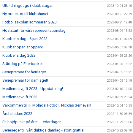
Utbildningdags i klubbstugan
2023-10-04 23:10
Ny projektor till klubbhuset
2023-08-21 22:19
Fotbollsskolan sommaren 2023
2023-08-21 19:48
Höststart för våra representationslag
2023-08-09 13:53
Klubbens dag - 6 juni 2023
2023-06-11 07:09
Klubbshopen är öppen!
2023-06-07 09:18
Klubbens dag 2023
2023-04-28 21:26
Städdag på Enerbacken
2023-04-25 13:22
Seriepremiär för herrlaget.
2023-04-05 16:21
Seriepremiär för damlaget!
2023-04-05 16:18
Medlemsavgift 2023 - Uppdatering!
2023-02-10 12:05
Medlemsavgift 2023
2023-02-09 23:24
Välkommen till IF Mölndal Fotboll, Nicklas Sernevall!
2022-12-04 15:55
Årets ledare 2022
2022-11-30 08:39
En höjdpunkt på året - Ledardagen
2022-11-29 18:06
Serieseger till vårt duktiga damlag - stort grattis!
2022-10-22 09:10