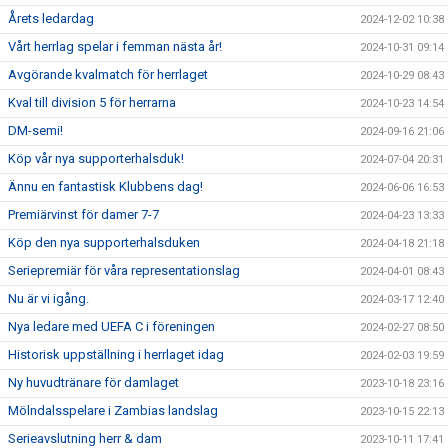
Årets ledardag
2024-12-02 10:38
Vårt herrlag spelar i femman nästa år!
2024-10-31 09:14
Avgörande kvalmatch för herrlaget
2024-10-29 08:43
Kval till division 5 för herrarna
2024-10-23 14:54
DM-semi!
2024-09-16 21:06
Köp vår nya supporterhalsduk!
2024-07-04 20:31
Ännu en fantastisk Klubbens dag!
2024-06-06 16:53
Premiärvinst för damer 7-7
2024-04-23 13:33
Köp den nya supporterhalsduken
2024-04-18 21:18
Seriepremiär för våra representationslag
2024-04-01 08:43
Nu är vi igång.
2024-03-17 12:40
Nya ledare med UEFA C i föreningen
2024-02-27 08:50
Historisk uppställning i herrlaget idag
2024-02-03 19:59
Ny huvudtränare för damlaget
2023-10-18 23:16
Mölndalsspelare i Zambias landslag
2023-10-15 22:13
Serieavslutning herr & dam
2023-10-11 17:41