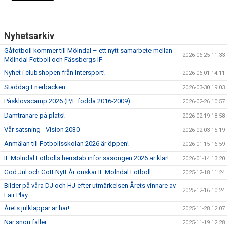
MEDLEMSAVGIFTER
Nyhetsarkiv
MÅNADSBREV
Gåfotboll kommer till Mölndal – ett nytt samarbete mellan
2026-06-25 11:33
Mölndal Fotboll och Fässbergs IF
Nyhet i clubshopen från Intersport!
2026-06-01 14:11
Städdag Enerbacken
2026-03-30 19:03
Påsklovscamp 2026 (P/F födda 2016-2009)
2026-02-26 10:57
Damtränare på plats!
2026-02-19 18:58
Vår satsning - Vision 2030
2026-02-03 15:19
Anmälan till Fotbollsskolan 2026 är öppen!
2026-01-15 16:59
IF Mölndal Fotbolls herrstab inför säsongen 2026 är klar!
2026-01-14 13:20
God Jul och Gott Nytt År önskar IF Mölndal Fotboll
2025-12-18 11:24
Bilder på våra DJ och HJ efter utmärkelsen Årets vinnare av
2025-12-16 10:24
Fair Play.
Årets julklappar är här!
2025-11-28 12:07
När snön faller...
2025-11-19 12:28