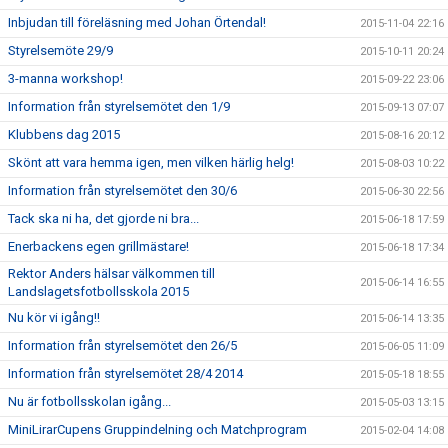
Inbjudan till föreläsning med Johan Örtendal!
2015-11-04 22:16
Styrelsemöte 29/9
2015-10-11 20:24
3-manna workshop!
2015-09-22 23:06
Information från styrelsemötet den 1/9
2015-09-13 07:07
Klubbens dag 2015
2015-08-16 20:12
Skönt att vara hemma igen, men vilken härlig helg!
2015-08-03 10:22
Information från styrelsemötet den 30/6
2015-06-30 22:56
Tack ska ni ha, det gjorde ni bra...
2015-06-18 17:59
Enerbackens egen grillmästare!
2015-06-18 17:34
Rektor Anders hälsar välkommen till
2015-06-14 16:55
Landslagetsfotbollsskola 2015
Nu kör vi igång!!
2015-06-14 13:35
Information från styrelsemötet den 26/5
2015-06-05 11:09
Information från styrelsemötet 28/4 2014
2015-05-18 18:55
Nu är fotbollsskolan igång...
2015-05-03 13:15
MiniLirarCupens Gruppindelning och Matchprogram
2015-02-04 14:08