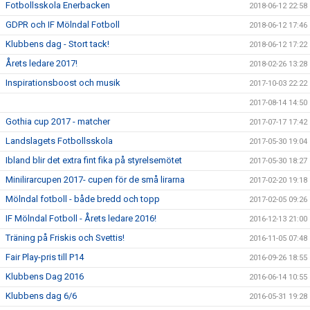
Fotbollsskola Enerbacken
2018-06-12 22:58
GDPR och IF Mölndal Fotboll
2018-06-12 17:46
Klubbens dag - Stort tack!
2018-06-12 17:22
Årets ledare 2017!
2018-02-26 13:28
Inspirationsboost och musik
2017-10-03 22:22
2017-08-14 14:50
Gothia cup 2017 - matcher
2017-07-17 17:42
Landslagets Fotbollsskola
2017-05-30 19:04
Ibland blir det extra fint fika på styrelsemötet
2017-05-30 18:27
Minilirarcupen 2017- cupen för de små lirarna
2017-02-20 19:18
Mölndal fotboll - både bredd och topp
2017-02-05 09:26
IF Mölndal Fotboll - Årets ledare 2016!
2016-12-13 21:00
Träning på Friskis och Svettis!
2016-11-05 07:48
Fair Play-pris till P14
2016-09-26 18:55
Klubbens Dag 2016
2016-06-14 10:55
Klubbens dag 6/6
2016-05-31 19:28