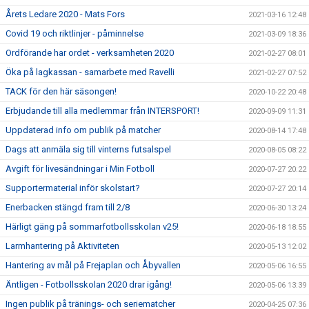
Årets Ledare 2020 - Mats Fors
2021-03-16 12:48
Covid 19 och riktlinjer - påminnelse
2021-03-09 18:36
Ordförande har ordet - verksamheten 2020
2021-02-27 08:01
Öka på lagkassan - samarbete med Ravelli
2021-02-27 07:52
TACK för den här säsongen!
2020-10-22 20:48
Erbjudande till alla medlemmar från INTERSPORT!
2020-09-09 11:31
Uppdaterad info om publik på matcher
2020-08-14 17:48
Dags att anmäla sig till vinterns futsalspel
2020-08-05 08:22
Avgift för livesändningar i Min Fotboll
2020-07-27 20:22
Supportermaterial inför skolstart?
2020-07-27 20:14
Enerbacken stängd fram till 2/8
2020-06-30 13:24
Härligt gäng på sommarfotbollsskolan v25!
2020-06-18 18:55
Larmhantering på Aktiviteten
2020-05-13 12:02
Hantering av mål på Frejaplan och Åbyvallen
2020-05-06 16:55
Äntligen - Fotbollsskolan 2020 drar igång!
2020-05-06 13:39
Ingen publik på tränings- och seriematcher
2020-04-25 07:36