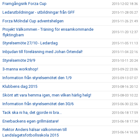
Framgångsrik Forza Cup
2015-12-02 18:36
Ledarutbildningar - utbildningar från GFF
2015-11-28 05:27
Forza Mölndal Cup adventshelgen
2015-11-26 21:49
Projekt Välkommen - Träning för ensamkommande
2015-11-20 12:37
flyktingbarn
Styrelsemöte 27/10 - Ledardag
2015-11-05 11:13
Inbjudan till föreläsning med Johan Örtendal!
2015-11-04 22:16
Styrelsemöte 29/9
2015-10-11 20:24
3-manna workshop!
2015-09-22 23:06
Information från styrelsemötet den 1/9
2015-09-13 07:07
Klubbens dag 2015
2015-08-16 20:12
Skönt att vara hemma igen, men vilken härlig helg!
2015-08-03 10:22
Information från styrelsemötet den 30/6
2015-06-30 22:56
Tack ska ni ha, det gjorde ni bra...
2015-06-18 17:59
Enerbackens egen grillmästare!
2015-06-18 17:34
Rektor Anders hälsar välkommen till
2015-06-14 16:55
Landslagetsfotbollsskola 2015