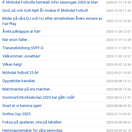
IF Mölndal Fotbolls herrstab inför säsongen 2026 är klar!
2026-01-14 13:20
God Jul och Gott Nytt År önskar IF Mölndal Fotboll
2025-12-18 11:24
Bilder på våra DJ och HJ efter utmärkelsen Årets vinnare av
2025-12-16 10:24
Fair Play.
Årets julklappar är här!
2025-11-28 12:07
När snön faller...
2025-11-19 12:28
Tränarutbildning SVFF-D.
2025-11-17 09:15
Välkommen Jonathan!
2025-11-05 14:57
Vilken helg!
2025-09-22 15:36
Mölndal fotboll 25 år!
2025-09-21 13:43
Öppettider kansliet...
2025-09-08 15:12
Matchvärdar på era matcher...
2025-08-20 15:56
Sommarfotbollsskolan 2025 har gått i mål!
2025-08-14 17:37
Snart är vi hemma igen!
2025-08-08 09:30
Gothia Cup 2025
2025-07-14 09:47
Fokus på spelaren, inte på tabellen
2025-04-28 08:52
Hemmapremiärer för våra seniorlag
2025-04-09 22:10