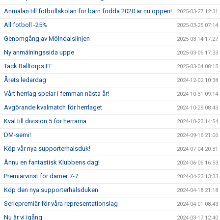
Anmälan till fotbollskolan för barn födda 2020 är nu öppen!
2025-03-27 12:31
All fotboll -25%
2025-03-25 07:14
Genomgång av Mölndalslinjen
2025-03-14 17:27
Ny anmälningssida uppe
2025-03-05 17:33
Tack Balltorps FF
2025-03-04 08:15
Årets ledardag
2024-12-02 10:38
Vårt herrlag spelar i femman nästa år!
2024-10-31 09:14
Avgörande kvalmatch för herrlaget
2024-10-29 08:43
Kval till division 5 för herrarna
2024-10-23 14:54
DM-semi!
2024-09-16 21:06
Köp vår nya supporterhalsduk!
2024-07-04 20:31
Ännu en fantastisk Klubbens dag!
2024-06-06 16:53
Premiärvinst för damer 7-7
2024-04-23 13:33
Köp den nya supporterhalsduken
2024-04-18 21:18
Seriepremiär för våra representationslag
2024-04-01 08:43
Nu är vi igång.
2024-03-17 12:40