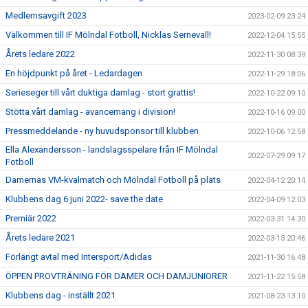
Medlemsavgift 2023
2023-02-09 23:24
Välkommen till IF Mölndal Fotboll, Nicklas Sernevall!
2022-12-04 15:55
Årets ledare 2022
2022-11-30 08:39
En höjdpunkt på året - Ledardagen
2022-11-29 18:06
Serieseger till vårt duktiga damlag - stort grattis!
2022-10-22 09:10
Stötta vårt damlag - avancemang i division!
2022-10-16 09:00
Pressmeddelande - ny huvudsponsor till klubben
2022-10-06 12:58
Ella Alexandersson - landslagsspelare från IF Mölndal
2022-07-29 09:17
Fotboll
Damernas VM-kvalmatch och Mölndal Fotboll på plats
2022-04-12 20:14
Klubbens dag 6 juni 2022- save the date
2022-04-09 12:03
Premiär 2022
2022-03-31 14:30
Årets ledare 2021
2022-03-13 20:46
Förlängt avtal med Intersport/Adidas
2021-11-30 16:48
ÖPPEN PROVTRÄNING FÖR DAMER OCH DAMJUNIORER
2021-11-22 15:58
Klubbens dag - inställt 2021
2021-08-23 13:10