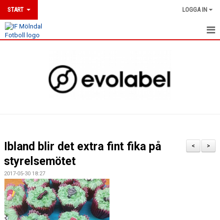
START
LOGGA IN
HEM
NYHETER
DOKUMENT
MÖLNDALSLINJEN
KLUBBSHOP
Ibland blir det extra fint fika på
<
>
UTBILDNINGAR
styrelsemötet
2017-05-30 18:27
MATCHER
KALENDER
MEDLEMSKAP & ANMÄLAN