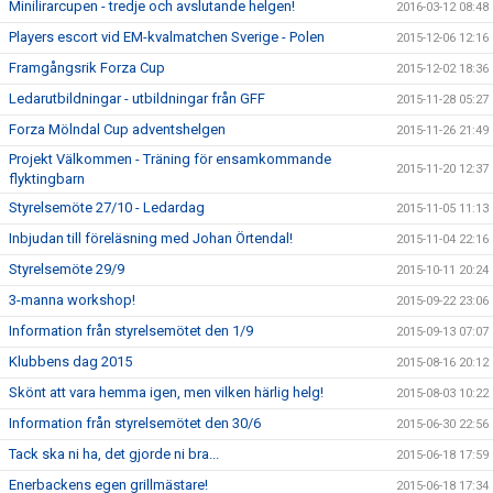
Minilirarcupen - tredje och avslutande helgen!
2016-03-12 08:48
Players escort vid EM-kvalmatchen Sverige - Polen
2015-12-06 12:16
Framgångsrik Forza Cup
2015-12-02 18:36
Ledarutbildningar - utbildningar från GFF
2015-11-28 05:27
Forza Mölndal Cup adventshelgen
2015-11-26 21:49
Projekt Välkommen - Träning för ensamkommande
2015-11-20 12:37
flyktingbarn
Styrelsemöte 27/10 - Ledardag
2015-11-05 11:13
Inbjudan till föreläsning med Johan Örtendal!
2015-11-04 22:16
Styrelsemöte 29/9
2015-10-11 20:24
3-manna workshop!
2015-09-22 23:06
Information från styrelsemötet den 1/9
2015-09-13 07:07
Klubbens dag 2015
2015-08-16 20:12
Skönt att vara hemma igen, men vilken härlig helg!
2015-08-03 10:22
Information från styrelsemötet den 30/6
2015-06-30 22:56
Tack ska ni ha, det gjorde ni bra...
2015-06-18 17:59
Enerbackens egen grillmästare!
2015-06-18 17:34