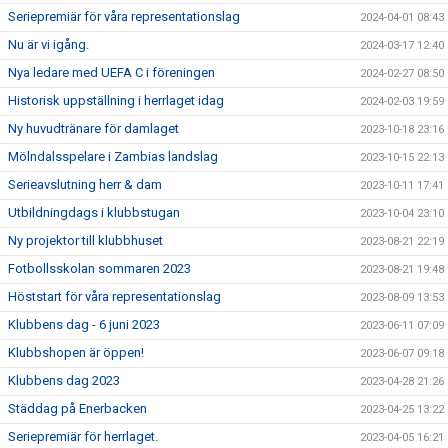
Seriepremiär för våra representationslag
2024-04-01 08:43
Nu är vi igång.
2024-03-17 12:40
Nya ledare med UEFA C i föreningen
2024-02-27 08:50
Historisk uppställning i herrlaget idag
2024-02-03 19:59
Ny huvudtränare för damlaget
2023-10-18 23:16
Mölndalsspelare i Zambias landslag
2023-10-15 22:13
Serieavslutning herr & dam
2023-10-11 17:41
Utbildningdags i klubbstugan
2023-10-04 23:10
Ny projektor till klubbhuset
2023-08-21 22:19
Fotbollsskolan sommaren 2023
2023-08-21 19:48
Höststart för våra representationslag
2023-08-09 13:53
Klubbens dag - 6 juni 2023
2023-06-11 07:09
Klubbshopen är öppen!
2023-06-07 09:18
Klubbens dag 2023
2023-04-28 21:26
Städdag på Enerbacken
2023-04-25 13:22
Seriepremiär för herrlaget.
2023-04-05 16:21