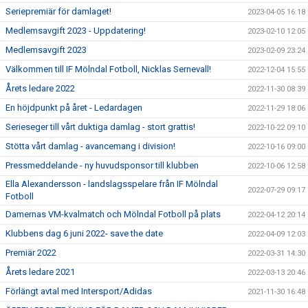
Seriepremiär för damlaget!
2023-04-05 16:18
Medlemsavgift 2023 - Uppdatering!
2023-02-10 12:05
Medlemsavgift 2023
2023-02-09 23:24
Välkommen till IF Mölndal Fotboll, Nicklas Sernevall!
2022-12-04 15:55
Årets ledare 2022
2022-11-30 08:39
En höjdpunkt på året - Ledardagen
2022-11-29 18:06
Serieseger till vårt duktiga damlag - stort grattis!
2022-10-22 09:10
Stötta vårt damlag - avancemang i division!
2022-10-16 09:00
Pressmeddelande - ny huvudsponsor till klubben
2022-10-06 12:58
Ella Alexandersson - landslagsspelare från IF Mölndal
2022-07-29 09:17
Fotboll
Damernas VM-kvalmatch och Mölndal Fotboll på plats
2022-04-12 20:14
Klubbens dag 6 juni 2022- save the date
2022-04-09 12:03
Premiär 2022
2022-03-31 14:30
Årets ledare 2021
2022-03-13 20:46
Förlängt avtal med Intersport/Adidas
2021-11-30 16:48