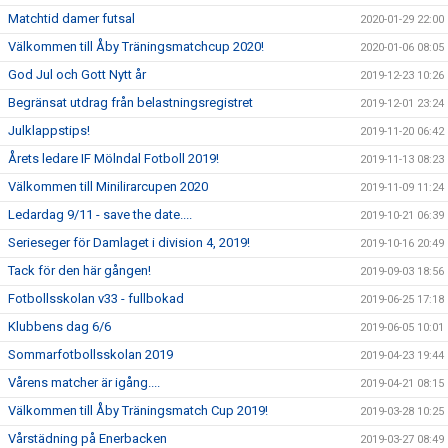
Matchtid damer futsal
2020-01-29 22:00
Välkommen till Åby Träningsmatchcup 2020!
2020-01-06 08:05
God Jul och Gott Nytt år
2019-12-23 10:26
Begränsat utdrag från belastningsregistret
2019-12-01 23:24
Julklappstips!
2019-11-20 06:42
Årets ledare IF Mölndal Fotboll 2019!
2019-11-13 08:23
Välkommen till Minilirarcupen 2020
2019-11-09 11:24
Ledardag 9/11 - save the date....
2019-10-21 06:39
Serieseger för Damlaget i division 4, 2019!
2019-10-16 20:49
Tack för den här gången!
2019-09-03 18:56
Fotbollsskolan v33 - fullbokad
2019-06-25 17:18
Klubbens dag 6/6
2019-06-05 10:01
Sommarfotbollsskolan 2019
2019-04-23 19:44
Vårens matcher är igång....
2019-04-21 08:15
Välkommen till Åby Träningsmatch Cup 2019!
2019-03-28 10:25
Vårstädning på Enerbacken
2019-03-27 08:49