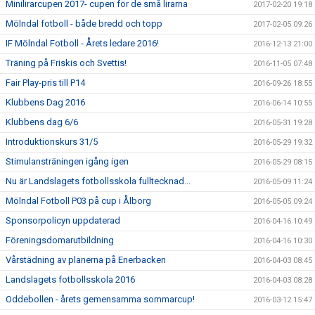
Minilirarcupen 2017- cupen för de små lirarna
2017-02-20 19:18
Mölndal fotboll - både bredd och topp
2017-02-05 09:26
IF Mölndal Fotboll - Årets ledare 2016!
2016-12-13 21:00
Träning på Friskis och Svettis!
2016-11-05 07:48
Fair Play-pris till P14
2016-09-26 18:55
Klubbens Dag 2016
2016-06-14 10:55
Klubbens dag 6/6
2016-05-31 19:28
Introduktionskurs 31/5
2016-05-29 19:32
Stimulansträningen igång igen
2016-05-29 08:15
Nu är Landslagets fotbollsskola fulltecknad...
2016-05-09 11:24
Mölndal Fotboll P03 på cup i Ålborg
2016-05-05 09:24
Sponsorpolicyn uppdaterad
2016-04-16 10:49
Föreningsdomarutbildning
2016-04-16 10:30
Vårstädning av planerna på Enerbacken
2016-04-03 08:45
Landslagets fotbollsskola 2016
2016-04-03 08:28
Oddebollen - årets gemensamma sommarcup!
2016-03-12 15:47