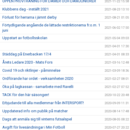
ÖPPEN PROVTRÄNING FÖR DAMER OCH DAMJUNIORER
2021-11-22 15:58
Klubbens dag - inställt 2021
2021-08-23 13:10
Förlust för herrarna i jämnt derby
2021-08-21 01:05
Förtydligande angående de lättade restriktionerna fr.o.m. 1
2021-06-02 17:50
juni
Uppstart av fotbollsskolan
2021-05-04 09:03
2021-04-01 17:30
Städdag på Enerbacken 17/4
2021-04-01 08:33
Årets Ledare 2020 - Mats Fors
2021-03-16 12:48
Covid 19 och riktlinjer - påminnelse
2021-03-09 18:36
Ordförande har ordet - verksamheten 2020
2021-02-27 08:01
Öka på lagkassan - samarbete med Ravelli
2021-02-27 07:52
TACK för den här säsongen!
2020-10-22 20:48
Erbjudande till alla medlemmar från INTERSPORT!
2020-09-09 11:31
Uppdaterad info om publik på matcher
2020-08-14 17:48
Dags att anmäla sig till vinterns futsalspel
2020-08-05 08:22
Avgift för livesändningar i Min Fotboll
2020-07-27 20:22