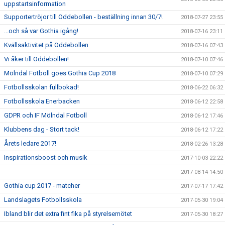
uppstartsinformation
Supportertröjor till Oddebollen - beställning innan 30/7!
2018-07-27 23:55
...och så var Gothia igång!
2018-07-16 23:11
Kvällsaktivitet på Oddebollen
2018-07-16 07:43
Vi åker till Oddebollen!
2018-07-10 07:46
Mölndal Fotboll goes Gothia Cup 2018
2018-07-10 07:29
Fotbollsskolan fullbokad!
2018-06-22 06:32
Fotbollsskola Enerbacken
2018-06-12 22:58
GDPR och IF Mölndal Fotboll
2018-06-12 17:46
Klubbens dag - Stort tack!
2018-06-12 17:22
Årets ledare 2017!
2018-02-26 13:28
Inspirationsboost och musik
2017-10-03 22:22
2017-08-14 14:50
Gothia cup 2017 - matcher
2017-07-17 17:42
Landslagets Fotbollsskola
2017-05-30 19:04
Ibland blir det extra fint fika på styrelsemötet
2017-05-30 18:27