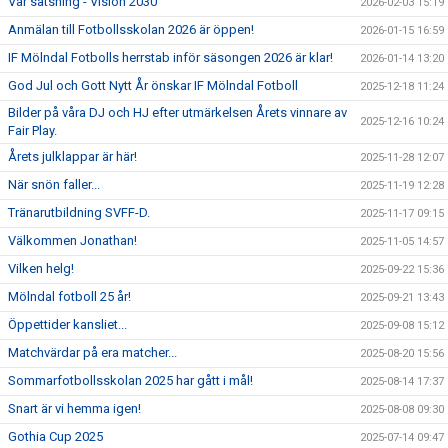
Vår satsning - Vision 2030
2026-02-03 15:19
Anmälan till Fotbollsskolan 2026 är öppen!
2026-01-15 16:59
IF Mölndal Fotbolls herrstab inför säsongen 2026 är klar!
2026-01-14 13:20
God Jul och Gott Nytt År önskar IF Mölndal Fotboll
2025-12-18 11:24
Bilder på våra DJ och HJ efter utmärkelsen Årets vinnare av
2025-12-16 10:24
Fair Play.
Årets julklappar är här!
2025-11-28 12:07
När snön faller...
2025-11-19 12:28
Tränarutbildning SVFF-D.
2025-11-17 09:15
Välkommen Jonathan!
2025-11-05 14:57
Vilken helg!
2025-09-22 15:36
Mölndal fotboll 25 år!
2025-09-21 13:43
Öppettider kansliet...
2025-09-08 15:12
Matchvärdar på era matcher...
2025-08-20 15:56
Sommarfotbollsskolan 2025 har gått i mål!
2025-08-14 17:37
Snart är vi hemma igen!
2025-08-08 09:30
Gothia Cup 2025
2025-07-14 09:47