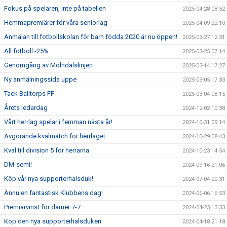
Fokus på spelaren, inte på tabellen
2025-04-28 08:52
Hemmapremiärer för våra seniorlag
2025-04-09 22:10
Anmälan till fotbollskolan för barn födda 2020 är nu öppen!
2025-03-27 12:31
All fotboll -25%
2025-03-25 07:14
Genomgång av Mölndalslinjen
2025-03-14 17:27
Ny anmälningssida uppe
2025-03-05 17:33
Tack Balltorps FF
2025-03-04 08:15
Årets ledardag
2024-12-02 10:38
Vårt herrlag spelar i femman nästa år!
2024-10-31 09:14
Avgörande kvalmatch för herrlaget
2024-10-29 08:43
Kval till division 5 för herrarna
2024-10-23 14:54
DM-semi!
2024-09-16 21:06
Köp vår nya supporterhalsduk!
2024-07-04 20:31
Ännu en fantastisk Klubbens dag!
2024-06-06 16:53
Premiärvinst för damer 7-7
2024-04-23 13:33
Köp den nya supporterhalsduken
2024-04-18 21:18