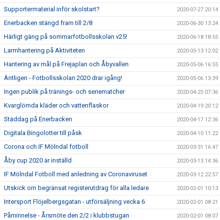
Supportermaterial inför skolstart?
2020-07-27 20:14
Enerbacken stängd fram till 2/8
2020-06-30 13:24
Härligt gäng på sommarfotbollsskolan v25!
2020-06-18 18:55
Larmhantering på Aktiviteten
2020-05-13 12:02
Hantering av mål på Frejaplan och Åbyvallen
2020-05-06 16:55
Äntligen - Fotbollsskolan 2020 drar igång!
2020-05-06 13:39
Ingen publik på tränings- och seriematcher
2020-04-25 07:36
Kvarglömda kläder och vattenflaskor
2020-04-19 20:12
Städdag på Enerbacken
2020-04-17 12:36
Digitala Bingolotter till påsk
2020-04-10 11:22
Corona och IF Mölndal fotboll
2020-03-31 16:47
Åby cup 2020 är inställd
2020-03-13 14:36
IF Mölndal Fotboll med anledning av Coronaviruset
2020-03-12 22:57
Utskick om begränsat registerutdrag för alla ledare
2020-02-01 10:13
Intersport Flöjelbergsgatan - utförsäljning vecka 6
2020-02-01 08:21
Påminnelse - Årsmöte den 2/2 i klubbstugan
2020-02-01 08:07