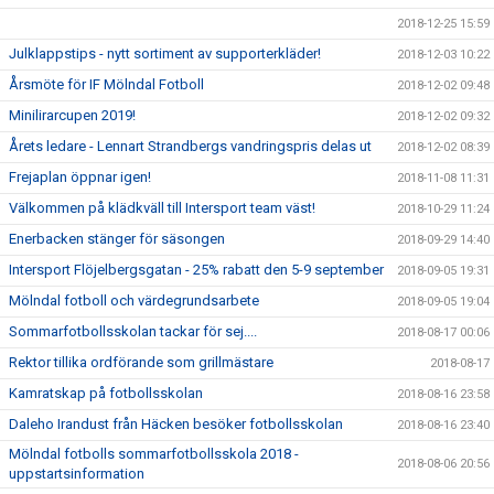
2018-12-25 15:59
Julklappstips - nytt sortiment av supporterkläder!
2018-12-03 10:22
Årsmöte för IF Mölndal Fotboll
2018-12-02 09:48
Minilirarcupen 2019!
2018-12-02 09:32
Årets ledare - Lennart Strandbergs vandringspris delas ut
2018-12-02 08:39
Frejaplan öppnar igen!
2018-11-08 11:31
Välkommen på klädkväll till Intersport team väst!
2018-10-29 11:24
Enerbacken stänger för säsongen
2018-09-29 14:40
Intersport Flöjelbergsgatan - 25% rabatt den 5-9 september
2018-09-05 19:31
Mölndal fotboll och värdegrundsarbete
2018-09-05 19:04
Sommarfotbollsskolan tackar för sej....
2018-08-17 00:06
Rektor tillika ordförande som grillmästare
2018-08-17
Kamratskap på fotbollsskolan
2018-08-16 23:58
Daleho Irandust från Häcken besöker fotbollsskolan
2018-08-16 23:40
Mölndal fotbolls sommarfotbollsskola 2018 -
2018-08-06 20:56
uppstartsinformation