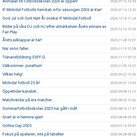
Anmälan till Fotbollsskolan 2026 är öppen!
2026-01-15 16:59
IF Mölndal Fotbolls herrstab inför säsongen 2026 är klar!
2026-01-14 13:20
God Jul och Gott Nytt År önskar IF Mölndal Fotboll
2025-12-18 11:24
Bilder på våra DJ och HJ efter utmärkelsen Årets vinnare av
2025-12-16 10:24
Fair Play.
Årets julklappar är här!
2025-11-28 12:07
När snön faller...
2025-11-19 12:28
Tränarutbildning SVFF-D.
2025-11-17 09:15
Välkommen Jonathan!
2025-11-05 14:57
Vilken helg!
2025-09-22 15:36
Mölndal fotboll 25 år!
2025-09-21 13:43
Öppettider kansliet...
2025-09-08 15:12
Matchvärdar på era matcher...
2025-08-20 15:56
Sommarfotbollsskolan 2025 har gått i mål!
2025-08-14 17:37
Snart är vi hemma igen!
2025-08-08 09:30
Gothia Cup 2025
2025-07-14 09:47
Fokus på spelaren, inte på tabellen
2025-04-28 08:52