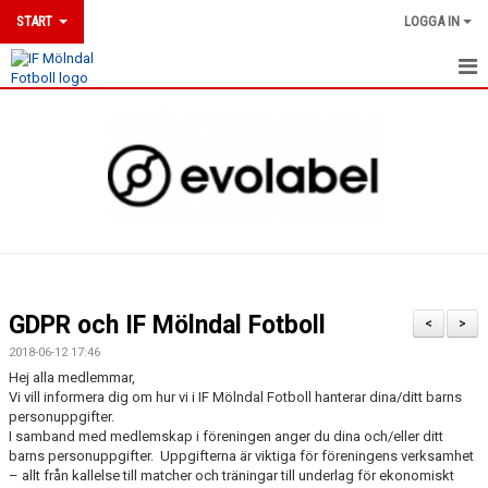
START
LOGGA IN
HEM
NYHETER
DOKUMENT
MÖLNDALSLINJEN
KLUBBSHOP
GDPR och IF Mölndal Fotboll
<
>
UTBILDNINGAR
2018-06-12 17:46
Hej alla medlemmar,
MATCHER
Vi vill informera dig om hur vi i IF Mölndal Fotboll hanterar dina/ditt barns
personuppgifter.
I samband med medlemskap i föreningen anger du dina och/eller ditt
KALENDER
barns personuppgifter. Uppgifterna är viktiga för föreningens verksamhet
– allt från kallelse till matcher och träningar till underlag för ekonomiskt
MEDLEMSKAP & ANMÄLAN