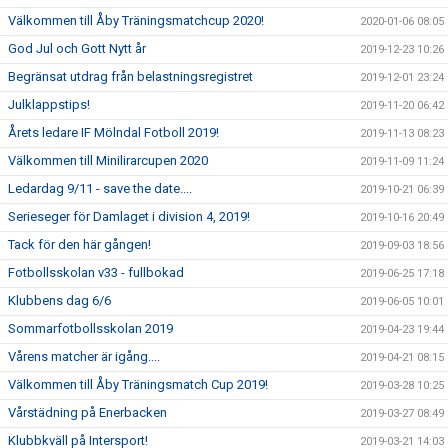
Välkommen till Åby Träningsmatchcup 2020!
2020-01-06 08:05
God Jul och Gott Nytt år
2019-12-23 10:26
Begränsat utdrag från belastningsregistret
2019-12-01 23:24
Julklappstips!
2019-11-20 06:42
Årets ledare IF Mölndal Fotboll 2019!
2019-11-13 08:23
Välkommen till Minilirarcupen 2020
2019-11-09 11:24
Ledardag 9/11 - save the date....
2019-10-21 06:39
Serieseger för Damlaget i division 4, 2019!
2019-10-16 20:49
Tack för den här gången!
2019-09-03 18:56
Fotbollsskolan v33 - fullbokad
2019-06-25 17:18
Klubbens dag 6/6
2019-06-05 10:01
Sommarfotbollsskolan 2019
2019-04-23 19:44
Vårens matcher är igång....
2019-04-21 08:15
Välkommen till Åby Träningsmatch Cup 2019!
2019-03-28 10:25
Vårstädning på Enerbacken
2019-03-27 08:49
Klubbkväll på Intersport!
2019-03-21 14:03