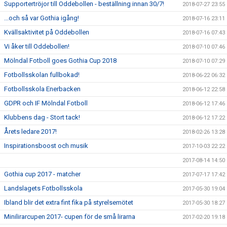
Supportertröjor till Oddebollen - beställning innan 30/7!
2018-07-27 23:55
...och så var Gothia igång!
2018-07-16 23:11
Kvällsaktivitet på Oddebollen
2018-07-16 07:43
Vi åker till Oddebollen!
2018-07-10 07:46
Mölndal Fotboll goes Gothia Cup 2018
2018-07-10 07:29
Fotbollsskolan fullbokad!
2018-06-22 06:32
Fotbollsskola Enerbacken
2018-06-12 22:58
GDPR och IF Mölndal Fotboll
2018-06-12 17:46
Klubbens dag - Stort tack!
2018-06-12 17:22
Årets ledare 2017!
2018-02-26 13:28
Inspirationsboost och musik
2017-10-03 22:22
2017-08-14 14:50
Gothia cup 2017 - matcher
2017-07-17 17:42
Landslagets Fotbollsskola
2017-05-30 19:04
Ibland blir det extra fint fika på styrelsemötet
2017-05-30 18:27
Minilirarcupen 2017- cupen för de små lirarna
2017-02-20 19:18