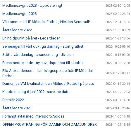
Medlemsavgift 2023 - Uppdatering!
2023-02-10 12:05
Medlemsavgift 2023
2023-02-09 23:24
Välkommen till IF Mölndal Fotboll, Nicklas Sernevall!
2022-12-04 15:55
Årets ledare 2022
2022-11-30 08:39
En höjdpunkt på året - Ledardagen
2022-11-29 18:06
Serieseger till vårt duktiga damlag - stort grattis!
2022-10-22 09:10
Stötta vårt damlag - avancemang i division!
2022-10-16 09:00
Pressmeddelande - ny huvudsponsor till klubben
2022-10-06 12:58
Ella Alexandersson - landslagsspelare från IF Mölndal
2022-07-29 09:17
Fotboll
Damernas VM-kvalmatch och Mölndal Fotboll på plats
2022-04-12 20:14
Klubbens dag 6 juni 2022- save the date
2022-04-09 12:03
Premiär 2022
2022-03-31 14:30
Årets ledare 2021
2022-03-13 20:46
Förlängt avtal med Intersport/Adidas
2021-11-30 16:48
ÖPPEN PROVTRÄNING FÖR DAMER OCH DAMJUNIORER
2021-11-22 15:58