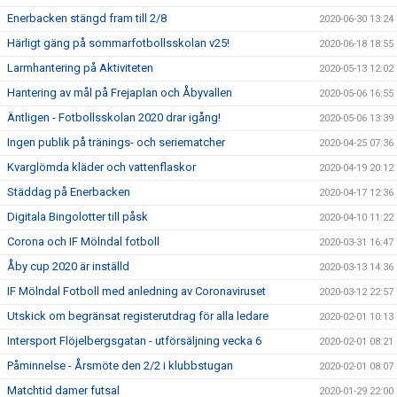
Enerbacken stängd fram till 2/8
2020-06-30 13:24
Härligt gäng på sommarfotbollsskolan v25!
2020-06-18 18:55
Larmhantering på Aktiviteten
2020-05-13 12:02
Hantering av mål på Frejaplan och Åbyvallen
2020-05-06 16:55
Äntligen - Fotbollsskolan 2020 drar igång!
2020-05-06 13:39
Ingen publik på tränings- och seriematcher
2020-04-25 07:36
Kvarglömda kläder och vattenflaskor
2020-04-19 20:12
Städdag på Enerbacken
2020-04-17 12:36
Digitala Bingolotter till påsk
2020-04-10 11:22
Corona och IF Mölndal fotboll
2020-03-31 16:47
Åby cup 2020 är inställd
2020-03-13 14:36
IF Mölndal Fotboll med anledning av Coronaviruset
2020-03-12 22:57
Utskick om begränsat registerutdrag för alla ledare
2020-02-01 10:13
Intersport Flöjelbergsgatan - utförsäljning vecka 6
2020-02-01 08:21
Påminnelse - Årsmöte den 2/2 i klubbstugan
2020-02-01 08:07
Matchtid damer futsal
2020-01-29 22:00