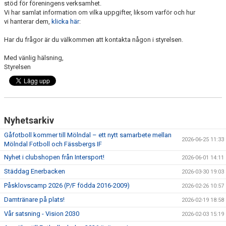
stöd för föreningens verksamhet.
Vi har samlat information om vilka uppgifter, liksom varför och hur
MEDLEMSAVGIFTER
vi hanterar dem,
klicka här
:
Har du frågor är du välkommen att kontakta någon i styrelsen.
MÅNADSBREV
Med vänlig hälsning,
Styrelsen
Nyhetsarkiv
Gåfotboll kommer till Mölndal – ett nytt samarbete mellan
2026-06-25 11:33
Mölndal Fotboll och Fässbergs IF
Nyhet i clubshopen från Intersport!
2026-06-01 14:11
Städdag Enerbacken
2026-03-30 19:03
Påsklovscamp 2026 (P/F födda 2016-2009)
2026-02-26 10:57
Damtränare på plats!
2026-02-19 18:58
Vår satsning - Vision 2030
2026-02-03 15:19