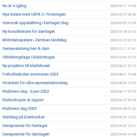
Nu är vi igång.
2024-03-17 12:40
Nya ledare med UEFA C i föreningen
2024-02-27 08:50
Historisk uppställning i herrlaget idag
2024-02-03 19:59
Ny huvudtränare för damlaget
2023-10-18 23:16
Mölndalsspelare i Zambias landslag
2023-10-15 22:13
Serieavslutning herr & dam
2023-10-11 17:41
Utbildningdags i klubbstugan
2023-10-04 23:10
Ny projektor till klubbhuset
2023-08-21 22:19
Fotbollsskolan sommaren 2023
2023-08-21 19:48
Höststart för våra representationslag
2023-08-09 13:53
Klubbens dag - 6 juni 2023
2023-06-11 07:09
Klubbshopen är öppen!
2023-06-07 09:18
Klubbens dag 2023
2023-04-28 21:26
Städdag på Enerbacken
2023-04-25 13:22
Seriepremiär för herrlaget.
2023-04-05 16:21
Seriepremiär för damlaget!
2023-04-05 16:18