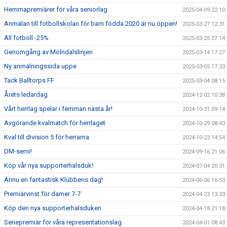
Hemmapremiärer för våra seniorlag
2025-04-09 22:10
Anmälan till fotbollskolan för barn födda 2020 är nu öppen!
2025-03-27 12:31
All fotboll -25%
2025-03-25 07:14
Genomgång av Mölndalslinjen
2025-03-14 17:27
Ny anmälningssida uppe
2025-03-05 17:33
Tack Balltorps FF
2025-03-04 08:15
Årets ledardag
2024-12-02 10:38
Vårt herrlag spelar i femman nästa år!
2024-10-31 09:14
Avgörande kvalmatch för herrlaget
2024-10-29 08:43
Kval till division 5 för herrarna
2024-10-23 14:54
DM-semi!
2024-09-16 21:06
Köp vår nya supporterhalsduk!
2024-07-04 20:31
Ännu en fantastisk Klubbens dag!
2024-06-06 16:53
Premiärvinst för damer 7-7
2024-04-23 13:33
Köp den nya supporterhalsduken
2024-04-18 21:18
Seriepremiär för våra representationslag
2024-04-01 08:43