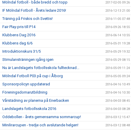
Mölndal fotboll - både bredd och topp
2017-02-05 09:26
IF Mölndal Fotboll - Årets ledare 2016!
2016-12-13 21:00
Träning på Friskis och Svettis!
2016-11-05 07:48
Fair Play-pris till P14
2016-09-26 18:55
Klubbens Dag 2016
2016-06-14 10:55
Klubbens dag 6/6
2016-05-31 19:28
Introduktionskurs 31/5
2016-05-29 19:32
Stimulansträningen igång igen
2016-05-29 08:15
Nu är Landslagets fotbollsskola fulltecknad...
2016-05-09 11:24
Mölndal Fotboll P03 på cup i Ålborg
2016-05-05 09:24
Sponsorpolicyn uppdaterad
2016-04-16 10:49
Föreningsdomarutbildning
2016-04-16 10:30
Vårstädning av planerna på Enerbacken
2016-04-03 08:45
Landslagets fotbollsskola 2016
2016-04-03 08:28
Oddebollen - årets gemensamma sommarcup!
2016-03-12 15:47
Minilirarcupen - tredje och avslutande helgen!
2016-03-12 08:48