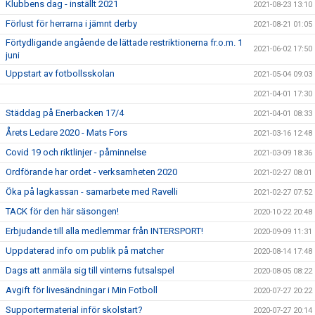
Klubbens dag - inställt 2021
2021-08-23 13:10
Förlust för herrarna i jämnt derby
2021-08-21 01:05
Förtydligande angående de lättade restriktionerna fr.o.m. 1
2021-06-02 17:50
juni
Uppstart av fotbollsskolan
2021-05-04 09:03
2021-04-01 17:30
Städdag på Enerbacken 17/4
2021-04-01 08:33
Årets Ledare 2020 - Mats Fors
2021-03-16 12:48
Covid 19 och riktlinjer - påminnelse
2021-03-09 18:36
Ordförande har ordet - verksamheten 2020
2021-02-27 08:01
Öka på lagkassan - samarbete med Ravelli
2021-02-27 07:52
TACK för den här säsongen!
2020-10-22 20:48
Erbjudande till alla medlemmar från INTERSPORT!
2020-09-09 11:31
Uppdaterad info om publik på matcher
2020-08-14 17:48
Dags att anmäla sig till vinterns futsalspel
2020-08-05 08:22
Avgift för livesändningar i Min Fotboll
2020-07-27 20:22
Supportermaterial inför skolstart?
2020-07-27 20:14