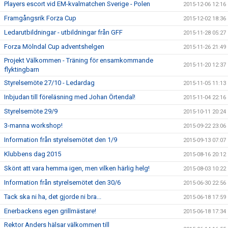
Players escort vid EM-kvalmatchen Sverige - Polen
2015-12-06 12:16
Framgångsrik Forza Cup
2015-12-02 18:36
Ledarutbildningar - utbildningar från GFF
2015-11-28 05:27
Forza Mölndal Cup adventshelgen
2015-11-26 21:49
Projekt Välkommen - Träning för ensamkommande
2015-11-20 12:37
flyktingbarn
Styrelsemöte 27/10 - Ledardag
2015-11-05 11:13
Inbjudan till föreläsning med Johan Örtendal!
2015-11-04 22:16
Styrelsemöte 29/9
2015-10-11 20:24
3-manna workshop!
2015-09-22 23:06
Information från styrelsemötet den 1/9
2015-09-13 07:07
Klubbens dag 2015
2015-08-16 20:12
Skönt att vara hemma igen, men vilken härlig helg!
2015-08-03 10:22
Information från styrelsemötet den 30/6
2015-06-30 22:56
Tack ska ni ha, det gjorde ni bra...
2015-06-18 17:59
Enerbackens egen grillmästare!
2015-06-18 17:34
Rektor Anders hälsar välkommen till