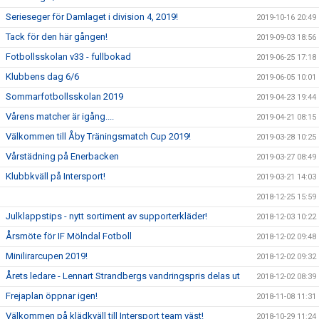
Serieseger för Damlaget i division 4, 2019!
2019-10-16 20:49
Tack för den här gången!
2019-09-03 18:56
Fotbollsskolan v33 - fullbokad
2019-06-25 17:18
Klubbens dag 6/6
2019-06-05 10:01
Sommarfotbollsskolan 2019
2019-04-23 19:44
Vårens matcher är igång....
2019-04-21 08:15
Välkommen till Åby Träningsmatch Cup 2019!
2019-03-28 10:25
Vårstädning på Enerbacken
2019-03-27 08:49
Klubbkväll på Intersport!
2019-03-21 14:03
2018-12-25 15:59
Julklappstips - nytt sortiment av supporterkläder!
2018-12-03 10:22
Årsmöte för IF Mölndal Fotboll
2018-12-02 09:48
Minilirarcupen 2019!
2018-12-02 09:32
Årets ledare - Lennart Strandbergs vandringspris delas ut
2018-12-02 08:39
Frejaplan öppnar igen!
2018-11-08 11:31
Välkommen på klädkväll till Intersport team väst!
2018-10-29 11:24