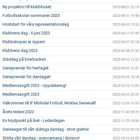
Ny projektor till klubbhuset
2023-08-21 22:19
Fotbollsskolan sommaren 2023
2023-08-21 19:48
Höststart för våra representationslag
2023-08-09 13:53
Klubbens dag - 6 juni 2023
2023-06-11 07:09
Klubbshopen är öppen!
2023-06-07 09:18
Klubbens dag 2023
2023-04-28 21:26
Städdag på Enerbacken
2023-04-25 13:22
Seriepremiär för herrlaget.
2023-04-05 16:21
Seriepremiär för damlaget!
2023-04-05 16:18
Medlemsavgift 2023 - Uppdatering!
2023-02-10 12:05
Medlemsavgift 2023
2023-02-09 23:24
Välkommen till IF Mölndal Fotboll, Nicklas Sernevall!
2022-12-04 15:55
Årets ledare 2022
2022-11-30 08:39
En höjdpunkt på året - Ledardagen
2022-11-29 18:06
Serieseger till vårt duktiga damlag - stort grattis!
2022-10-22 09:10
Stötta vårt damlag - avancemang i division!
2022-10-16 09:00