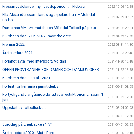
Pressmeddelande - ny huvudsponsor till klubben
2022-10-06 12:58
Ella Alexandersson - landslagsspelare från IF Mölndal
2022-07-29 09:17
Fotboll
Damernas VM-kvalmatch och Mölndal Fotboll på plats
2022-04-12 20:14
Klubbens dag 6 juni 2022- save the date
2022-04-09 12:03
Premiär 2022
2022-03-31 14:30
Årets ledare 2021
2022-03-13 20:46
Förlängt avtal med Intersport/Adidas
2021-11-30 16:48
ÖPPEN PROVTRÄNING FÖR DAMER OCH DAMJUNIORER
2021-11-22 15:58
Klubbens dag - inställt 2021
2021-08-23 13:10
Förlust för herrarna i jämnt derby
2021-08-21 01:05
Förtydligande angående de lättade restriktionerna fr.o.m. 1
2021-06-02 17:50
juni
Uppstart av fotbollsskolan
2021-05-04 09:03
2021-04-01 17:30
Städdag på Enerbacken 17/4
2021-04-01 08:33
Årets Ledare 2020 - Mats Fors
2021-03-16 12:48