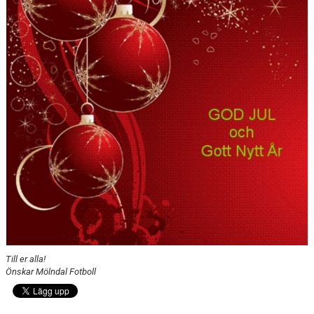
MEDLEMSAVGIFTER
MÅNADSBREV
Till er alla!
Önskar Mölndal Fotboll