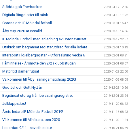
Städdag på Enerbacken
2020-04-17 12:36
Digitala Bingolotter till påsk
2020-04-10 11:22
Corona och IF Mölndal fotboll
2020-03-31 16:47
Åby cup 2020 är inställd
2020-03-13 14:36
IF Mölndal Fotboll med anledning av Coronaviruset
2020-03-12 22:57
Utskick om begränsat registerutdrag för alla ledare
2020-02-01 10:13
Intersport Flöjelbergsgatan - utförsäljning vecka 6
2020-02-01 08:21
Påminnelse - Årsmöte den 2/2 i klubbstugan
2020-02-01 08:07
Matchtid damer futsal
2020-01-29 22:00
Välkommen till Åby Träningsmatchcup 2020!
2020-01-06 08:05
God Jul och Gott Nytt år
2019-12-23 10:26
Begränsat utdrag från belastningsregistret
2019-12-01 23:24
Julklappstips!
2019-11-20 06:42
Årets ledare IF Mölndal Fotboll 2019!
2019-11-13 08:23
Välkommen till Minilirarcupen 2020
2019-11-09 11:24
Ledardag 9/11 - save the date....
2019-10-21 06:39