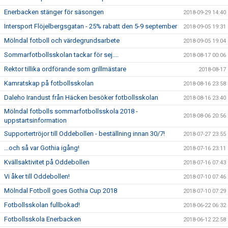
Enerbacken stänger för säsongen
2018-09-29 14:40
Intersport Flöjelbergsgatan - 25% rabatt den 5-9 september
2018-09-05 19:31
Mölndal fotboll och värdegrundsarbete
2018-09-05 19:04
Sommarfotbollsskolan tackar för sej....
2018-08-17 00:06
Rektor tillika ordförande som grillmästare
2018-08-17
Kamratskap på fotbollsskolan
2018-08-16 23:58
Daleho Irandust från Häcken besöker fotbollsskolan
2018-08-16 23:40
Mölndal fotbolls sommarfotbollsskola 2018 -
2018-08-06 20:56
uppstartsinformation
Supportertröjor till Oddebollen - beställning innan 30/7!
2018-07-27 23:55
...och så var Gothia igång!
2018-07-16 23:11
Kvällsaktivitet på Oddebollen
2018-07-16 07:43
Vi åker till Oddebollen!
2018-07-10 07:46
Mölndal Fotboll goes Gothia Cup 2018
2018-07-10 07:29
Fotbollsskolan fullbokad!
2018-06-22 06:32
Fotbollsskola Enerbacken
2018-06-12 22:58