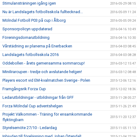
Stimulansträningen igång igen
2016-05-29 08:15
Nu är Landslagets fotbollsskola fulltecknad...
2016-05-09 11:24
Mölndal Fotboll P03 på cup i Ålborg
2016-05-05 09:24
Sponsorpolicyn uppdaterad
2016-04-16 10:49
Föreningsdomarutbildning
2016-04-16 10:30
Vårstädning av planerna på Enerbacken
2016-04-03 08:45
Landslagets fotbollsskola 2016
2016-04-03 08:28
Oddebollen - årets gemensamma sommarcup!
2016-03-12 15:47
Minilirarcupen - tredje och avslutande helgen!
2016-03-12 08:48
Players escort vid EM-kvalmatchen Sverige - Polen
2015-12-06 12:16
Framgångsrik Forza Cup
2015-12-02 18:36
Ledarutbildningar - utbildningar från GFF
2015-11-28 05:27
Forza Mölndal Cup adventshelgen
2015-11-26 21:49
Projekt Välkommen - Träning för ensamkommande
2015-11-20 12:37
flyktingbarn
Styrelsemöte 27/10 - Ledardag
2015-11-05 11:13
Inbjudan till föreläsning med Johan Örtendal!
2015-11-04 22:16