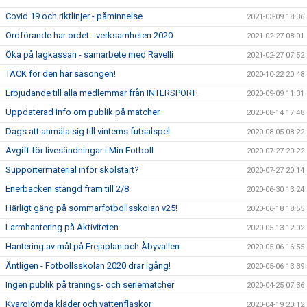
Covid 19 och riktlinjer - påminnelse
2021-03-09 18:36
Ordförande har ordet - verksamheten 2020
2021-02-27 08:01
Öka på lagkassan - samarbete med Ravelli
2021-02-27 07:52
TACK för den här säsongen!
2020-10-22 20:48
Erbjudande till alla medlemmar från INTERSPORT!
2020-09-09 11:31
Uppdaterad info om publik på matcher
2020-08-14 17:48
Dags att anmäla sig till vinterns futsalspel
2020-08-05 08:22
Avgift för livesändningar i Min Fotboll
2020-07-27 20:22
Supportermaterial inför skolstart?
2020-07-27 20:14
Enerbacken stängd fram till 2/8
2020-06-30 13:24
Härligt gäng på sommarfotbollsskolan v25!
2020-06-18 18:55
Larmhantering på Aktiviteten
2020-05-13 12:02
Hantering av mål på Frejaplan och Åbyvallen
2020-05-06 16:55
Äntligen - Fotbollsskolan 2020 drar igång!
2020-05-06 13:39
Ingen publik på tränings- och seriematcher
2020-04-25 07:36
Kvarglömda kläder och vattenflaskor
2020-04-19 20:12