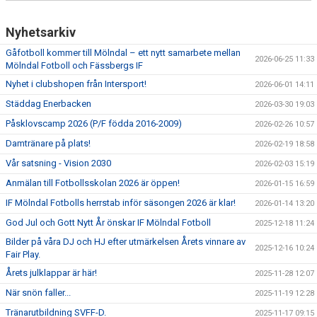
Nyhetsarkiv
Gåfotboll kommer till Mölndal – ett nytt samarbete mellan
2026-06-25 11:33
Mölndal Fotboll och Fässbergs IF
Nyhet i clubshopen från Intersport!
2026-06-01 14:11
Städdag Enerbacken
2026-03-30 19:03
Påsklovscamp 2026 (P/F födda 2016-2009)
2026-02-26 10:57
Damtränare på plats!
2026-02-19 18:58
Vår satsning - Vision 2030
2026-02-03 15:19
Anmälan till Fotbollsskolan 2026 är öppen!
2026-01-15 16:59
IF Mölndal Fotbolls herrstab inför säsongen 2026 är klar!
2026-01-14 13:20
God Jul och Gott Nytt År önskar IF Mölndal Fotboll
2025-12-18 11:24
Bilder på våra DJ och HJ efter utmärkelsen Årets vinnare av
2025-12-16 10:24
Fair Play.
Årets julklappar är här!
2025-11-28 12:07
När snön faller...
2025-11-19 12:28
Tränarutbildning SVFF-D.
2025-11-17 09:15