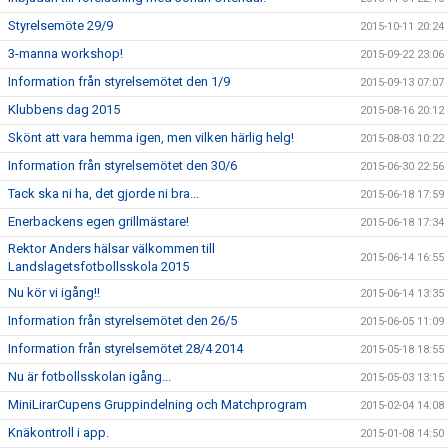
Styrelsemöte 29/9
2015-10-11 20:24
3-manna workshop!
2015-09-22 23:06
Information från styrelsemötet den 1/9
2015-09-13 07:07
Klubbens dag 2015
2015-08-16 20:12
Skönt att vara hemma igen, men vilken härlig helg!
2015-08-03 10:22
Information från styrelsemötet den 30/6
2015-06-30 22:56
Tack ska ni ha, det gjorde ni bra...
2015-06-18 17:59
Enerbackens egen grillmästare!
2015-06-18 17:34
Rektor Anders hälsar välkommen till
2015-06-14 16:55
Landslagetsfotbollsskola 2015
Nu kör vi igång!!
2015-06-14 13:35
Information från styrelsemötet den 26/5
2015-06-05 11:09
Information från styrelsemötet 28/4 2014
2015-05-18 18:55
Nu är fotbollsskolan igång...
2015-05-03 13:15
MiniLirarCupens Gruppindelning och Matchprogram
2015-02-04 14:08
Knäkontroll i app.
2015-01-08 14:50