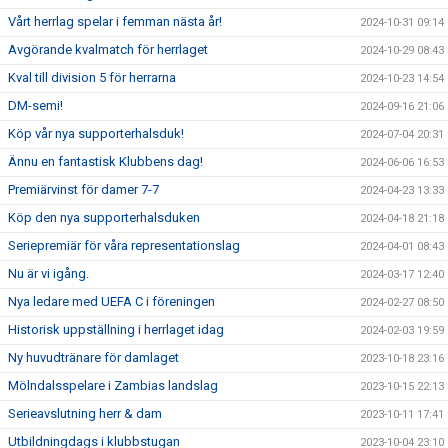
Vårt herrlag spelar i femman nästa år!
2024-10-31 09:14
Avgörande kvalmatch för herrlaget
2024-10-29 08:43
Kval till division 5 för herrarna
2024-10-23 14:54
DM-semi!
2024-09-16 21:06
Köp vår nya supporterhalsduk!
2024-07-04 20:31
Ännu en fantastisk Klubbens dag!
2024-06-06 16:53
Premiärvinst för damer 7-7
2024-04-23 13:33
Köp den nya supporterhalsduken
2024-04-18 21:18
Seriepremiär för våra representationslag
2024-04-01 08:43
Nu är vi igång.
2024-03-17 12:40
Nya ledare med UEFA C i föreningen
2024-02-27 08:50
Historisk uppställning i herrlaget idag
2024-02-03 19:59
Ny huvudtränare för damlaget
2023-10-18 23:16
Mölndalsspelare i Zambias landslag
2023-10-15 22:13
Serieavslutning herr & dam
2023-10-11 17:41
Utbildningdags i klubbstugan
2023-10-04 23:10