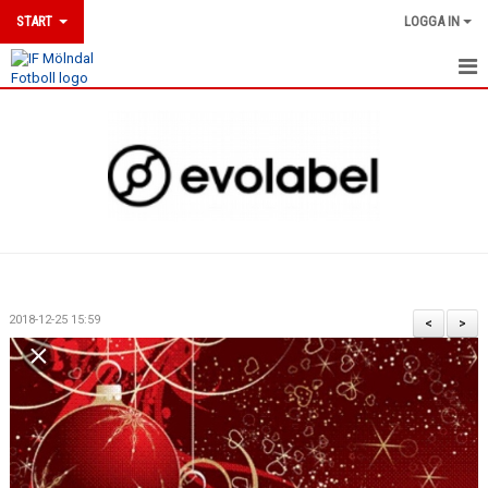
START
LOGGA IN
HEM
NYHETER
DOKUMENT
MÖLNDALSLINJEN
KLUBBSHOP
2018-12-25 15:59
<
>
UTBILDNINGAR
MATCHER
KALENDER
MEDLEMSKAP & ANMÄLAN