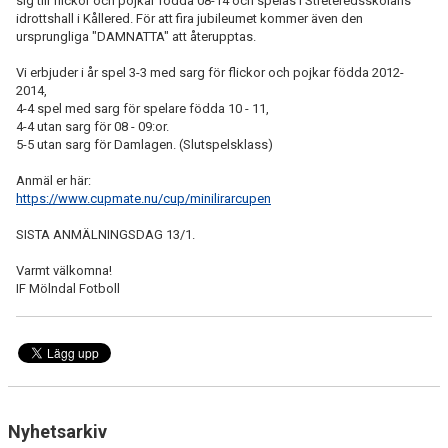
sig till flickor och pojkar födda 08-14 och spelas i Streteredsskolans
idrottshall i Kållered. För att fira jubileumet kommer även den
ursprungliga "DAMNATTA" att återupptas.
MEDLEMSAVGIFTER
Vi erbjuder i år spel 3-3 med sarg för flickor och pojkar födda 2012-
MÅNADSBREV
2014,
4-4 spel med sarg för spelare födda 10 - 11,
4-4 utan sarg för 08 - 09:or.
5-5 utan sarg för Damlagen. (Slutspelsklass)
Anmäl er här:
https://www.cupmate.nu/cup/minilirarcupen
SISTA ANMÄLNINGSDAG 13/1.
Varmt välkomna!
IF Mölndal Fotboll
Nyhetsarkiv