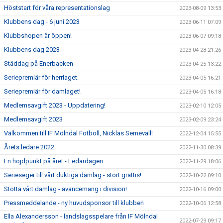
Höststart för våra representationslag
2023-08-09 13:53
Klubbens dag - 6 juni 2023
2023-06-11 07:09
Klubbshopen är öppen!
2023-06-07 09:18
Klubbens dag 2023
2023-04-28 21:26
Städdag på Enerbacken
2023-04-25 13:22
Seriepremiär för herrlaget.
2023-04-05 16:21
Seriepremiär för damlaget!
2023-04-05 16:18
Medlemsavgift 2023 - Uppdatering!
2023-02-10 12:05
Medlemsavgift 2023
2023-02-09 23:24
Välkommen till IF Mölndal Fotboll, Nicklas Sernevall!
2022-12-04 15:55
Årets ledare 2022
2022-11-30 08:39
En höjdpunkt på året - Ledardagen
2022-11-29 18:06
Serieseger till vårt duktiga damlag - stort grattis!
2022-10-22 09:10
Stötta vårt damlag - avancemang i division!
2022-10-16 09:00
Pressmeddelande - ny huvudsponsor till klubben
2022-10-06 12:58
Ella Alexandersson - landslagsspelare från IF Mölndal
2022-07-29 09:17