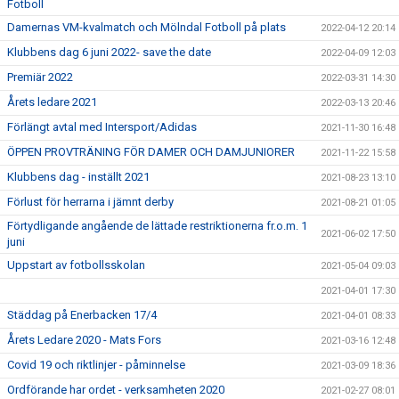
Fotboll
Damernas VM-kvalmatch och Mölndal Fotboll på plats
2022-04-12 20:14
Klubbens dag 6 juni 2022- save the date
2022-04-09 12:03
Premiär 2022
2022-03-31 14:30
Årets ledare 2021
2022-03-13 20:46
Förlängt avtal med Intersport/Adidas
2021-11-30 16:48
ÖPPEN PROVTRÄNING FÖR DAMER OCH DAMJUNIORER
2021-11-22 15:58
Klubbens dag - inställt 2021
2021-08-23 13:10
Förlust för herrarna i jämnt derby
2021-08-21 01:05
Förtydligande angående de lättade restriktionerna fr.o.m. 1
2021-06-02 17:50
juni
Uppstart av fotbollsskolan
2021-05-04 09:03
2021-04-01 17:30
Städdag på Enerbacken 17/4
2021-04-01 08:33
Årets Ledare 2020 - Mats Fors
2021-03-16 12:48
Covid 19 och riktlinjer - påminnelse
2021-03-09 18:36
Ordförande har ordet - verksamheten 2020
2021-02-27 08:01