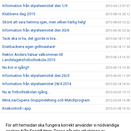
Information från styrelsemötet den 1/9
2015-09-13 07:07
Klubbens dag 2015
2015-08-16 20:12
Skönt att vara hemma igen, men vilken härlig helg!
2015-08-03 10:22
Information från styrelsemötet den 30/6
2015-06-30 22:56
Tack ska ni ha, det gjorde ni bra...
2015-06-18 17:59
Enerbackens egen grillmästare!
2015-06-18 17:34
Rektor Anders hälsar välkommen till
2015-06-14 16:55
Landslagetsfotbollsskola 2015
Nu kör vi igång!!
2015-06-14 13:35
Information från styrelsemötet den 26/5
2015-06-05 11:09
Information från styrelsemötet 28/4 2014
2015-05-18 18:55
Nu är fotbollsskolan igång...
2015-05-03 13:15
MiniLirarCupens Gruppindelning och Matchprogram
2015-02-04 14:08
Knäkontroll i app.
2015-01-08 14:50
Mölndal Fotboll i div 5
2014-10-23 17:57
IF Mölndal Fotboll A-laget Träning
För att hemsidan ska fungera korrekt använder vi nödvändiga
2014-09-29 11:30