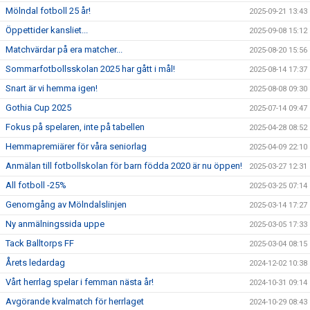
Mölndal fotboll 25 år!
2025-09-21 13:43
Öppettider kansliet...
2025-09-08 15:12
Matchvärdar på era matcher...
2025-08-20 15:56
Sommarfotbollsskolan 2025 har gått i mål!
2025-08-14 17:37
Snart är vi hemma igen!
2025-08-08 09:30
Gothia Cup 2025
2025-07-14 09:47
Fokus på spelaren, inte på tabellen
2025-04-28 08:52
Hemmapremiärer för våra seniorlag
2025-04-09 22:10
Anmälan till fotbollskolan för barn födda 2020 är nu öppen!
2025-03-27 12:31
All fotboll -25%
2025-03-25 07:14
Genomgång av Mölndalslinjen
2025-03-14 17:27
Ny anmälningssida uppe
2025-03-05 17:33
Tack Balltorps FF
2025-03-04 08:15
Årets ledardag
2024-12-02 10:38
Vårt herrlag spelar i femman nästa år!
2024-10-31 09:14
Avgörande kvalmatch för herrlaget
2024-10-29 08:43