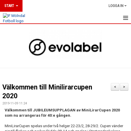
START
LOGGA IN
HEM
NYHETER
DOKUMENT
MÖLNDALSLINJEN
KLUBBSHOP
Välkommen till Minilirarcupen
<
>
UTBILDNINGAR
2020
2019-11-09 11:24
MATCHER
Välkommen till JUBILEUMSUPPLAGAN av MiniLirarCupen 2020
som nu arrangeras för 40:e gången.
KALENDER
MiniLirarCupen spelas under två helger 22-23/2, 28-29/2. Cupen vänder
MEDLEMSKAP & ANMÄLAN