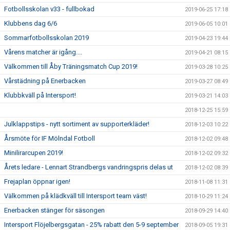
Fotbollsskolan v33 - fullbokad
2019-06-25 17:18
Klubbens dag 6/6
2019-06-05 10:01
Sommarfotbollsskolan 2019
2019-04-23 19:44
Vårens matcher är igång....
2019-04-21 08:15
Välkommen till Åby Träningsmatch Cup 2019!
2019-03-28 10:25
Vårstädning på Enerbacken
2019-03-27 08:49
Klubbkväll på Intersport!
2019-03-21 14:03
2018-12-25 15:59
Julklappstips - nytt sortiment av supporterkläder!
2018-12-03 10:22
Årsmöte för IF Mölndal Fotboll
2018-12-02 09:48
Minilirarcupen 2019!
2018-12-02 09:32
Årets ledare - Lennart Strandbergs vandringspris delas ut
2018-12-02 08:39
Frejaplan öppnar igen!
2018-11-08 11:31
Välkommen på klädkväll till Intersport team väst!
2018-10-29 11:24
Enerbacken stänger för säsongen
2018-09-29 14:40
Intersport Flöjelbergsgatan - 25% rabatt den 5-9 september
2018-09-05 19:31