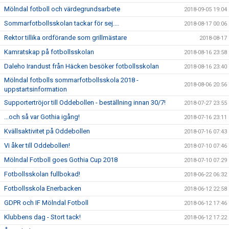
Mölndal fotboll och värdegrundsarbete
2018-09-05 19:04
Sommarfotbollsskolan tackar för sej....
2018-08-17 00:06
Rektor tillika ordförande som grillmästare
2018-08-17
Kamratskap på fotbollsskolan
2018-08-16 23:58
Daleho Irandust från Häcken besöker fotbollsskolan
2018-08-16 23:40
Mölndal fotbolls sommarfotbollsskola 2018 -
2018-08-06 20:56
uppstartsinformation
Supportertröjor till Oddebollen - beställning innan 30/7!
2018-07-27 23:55
...och så var Gothia igång!
2018-07-16 23:11
Kvällsaktivitet på Oddebollen
2018-07-16 07:43
Vi åker till Oddebollen!
2018-07-10 07:46
Mölndal Fotboll goes Gothia Cup 2018
2018-07-10 07:29
Fotbollsskolan fullbokad!
2018-06-22 06:32
Fotbollsskola Enerbacken
2018-06-12 22:58
GDPR och IF Mölndal Fotboll
2018-06-12 17:46
Klubbens dag - Stort tack!
2018-06-12 17:22