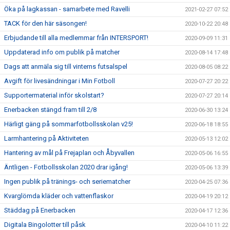
Öka på lagkassan - samarbete med Ravelli
2021-02-27 07:52
TACK för den här säsongen!
2020-10-22 20:48
Erbjudande till alla medlemmar från INTERSPORT!
2020-09-09 11:31
Uppdaterad info om publik på matcher
2020-08-14 17:48
Dags att anmäla sig till vinterns futsalspel
2020-08-05 08:22
Avgift för livesändningar i Min Fotboll
2020-07-27 20:22
Supportermaterial inför skolstart?
2020-07-27 20:14
Enerbacken stängd fram till 2/8
2020-06-30 13:24
Härligt gäng på sommarfotbollsskolan v25!
2020-06-18 18:55
Larmhantering på Aktiviteten
2020-05-13 12:02
Hantering av mål på Frejaplan och Åbyvallen
2020-05-06 16:55
Äntligen - Fotbollsskolan 2020 drar igång!
2020-05-06 13:39
Ingen publik på tränings- och seriematcher
2020-04-25 07:36
Kvarglömda kläder och vattenflaskor
2020-04-19 20:12
Städdag på Enerbacken
2020-04-17 12:36
Digitala Bingolotter till påsk
2020-04-10 11:22