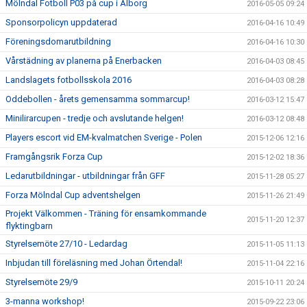
Mölndal Fotboll P03 på cup i Ålborg
2016-05-05 09:24
Sponsorpolicyn uppdaterad
2016-04-16 10:49
Föreningsdomarutbildning
2016-04-16 10:30
Vårstädning av planerna på Enerbacken
2016-04-03 08:45
Landslagets fotbollsskola 2016
2016-04-03 08:28
Oddebollen - årets gemensamma sommarcup!
2016-03-12 15:47
Minilirarcupen - tredje och avslutande helgen!
2016-03-12 08:48
Players escort vid EM-kvalmatchen Sverige - Polen
2015-12-06 12:16
Framgångsrik Forza Cup
2015-12-02 18:36
Ledarutbildningar - utbildningar från GFF
2015-11-28 05:27
Forza Mölndal Cup adventshelgen
2015-11-26 21:49
Projekt Välkommen - Träning för ensamkommande
2015-11-20 12:37
flyktingbarn
Styrelsemöte 27/10 - Ledardag
2015-11-05 11:13
Inbjudan till föreläsning med Johan Örtendal!
2015-11-04 22:16
Styrelsemöte 29/9
2015-10-11 20:24
3-manna workshop!
2015-09-22 23:06