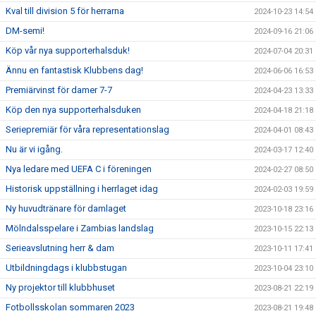
Kval till division 5 för herrarna
2024-10-23 14:54
DM-semi!
2024-09-16 21:06
Köp vår nya supporterhalsduk!
2024-07-04 20:31
Ännu en fantastisk Klubbens dag!
2024-06-06 16:53
Premiärvinst för damer 7-7
2024-04-23 13:33
Köp den nya supporterhalsduken
2024-04-18 21:18
Seriepremiär för våra representationslag
2024-04-01 08:43
Nu är vi igång.
2024-03-17 12:40
Nya ledare med UEFA C i föreningen
2024-02-27 08:50
Historisk uppställning i herrlaget idag
2024-02-03 19:59
Ny huvudtränare för damlaget
2023-10-18 23:16
Mölndalsspelare i Zambias landslag
2023-10-15 22:13
Serieavslutning herr & dam
2023-10-11 17:41
Utbildningdags i klubbstugan
2023-10-04 23:10
Ny projektor till klubbhuset
2023-08-21 22:19
Fotbollsskolan sommaren 2023
2023-08-21 19:48