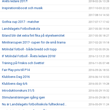
Årets ledare 2017!
2018-02-26 13:28
Inspirationsboost och musik
2017-10-03 22:22
2017-08-14 14:50
Gothia cup 2017 - matcher
2017-07-17 17:42
Landslagets Fotbollsskola
2017-05-30 19:04
Ibland blir det extra fint fika på styrelsemötet
2017-05-30 18:27
Minilirarcupen 2017- cupen för de små lirarna
2017-02-20 19:18
Mölndal fotboll - både bredd och topp
2017-02-05 09:26
IF Mölndal Fotboll - Årets ledare 2016!
2016-12-13 21:00
Träning på Friskis och Svettis!
2016-11-05 07:48
Fair Play-pris till P14
2016-09-26 18:55
Klubbens Dag 2016
2016-06-14 10:55
Klubbens dag 6/6
2016-05-31 19:28
Introduktionskurs 31/5
2016-05-29 19:32
Stimulansträningen igång igen
2016-05-29 08:15
Nu är Landslagets fotbollsskola fulltecknad...
2016-05-09 11:24