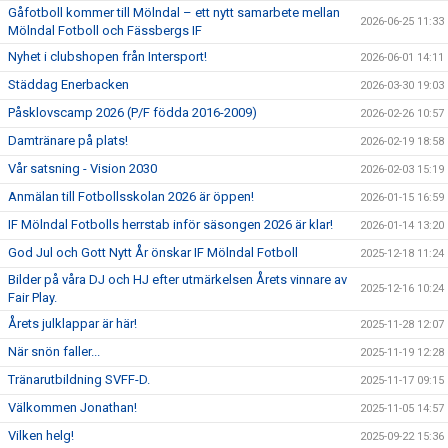
Gåfotboll kommer till Mölndal – ett nytt samarbete mellan
2026-06-25 11:33
Mölndal Fotboll och Fässbergs IF
Nyhet i clubshopen från Intersport!
2026-06-01 14:11
Städdag Enerbacken
2026-03-30 19:03
Påsklovscamp 2026 (P/F födda 2016-2009)
2026-02-26 10:57
Damtränare på plats!
2026-02-19 18:58
Vår satsning - Vision 2030
2026-02-03 15:19
Anmälan till Fotbollsskolan 2026 är öppen!
2026-01-15 16:59
IF Mölndal Fotbolls herrstab inför säsongen 2026 är klar!
2026-01-14 13:20
God Jul och Gott Nytt År önskar IF Mölndal Fotboll
2025-12-18 11:24
Bilder på våra DJ och HJ efter utmärkelsen Årets vinnare av
2025-12-16 10:24
Fair Play.
Årets julklappar är här!
2025-11-28 12:07
När snön faller...
2025-11-19 12:28
Tränarutbildning SVFF-D.
2025-11-17 09:15
Välkommen Jonathan!
2025-11-05 14:57
Vilken helg!
2025-09-22 15:36