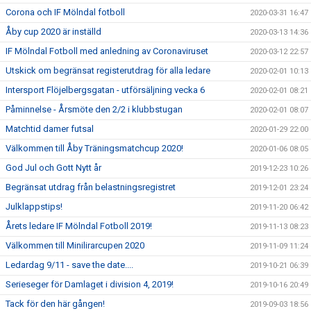
Corona och IF Mölndal fotboll
2020-03-31 16:47
Åby cup 2020 är inställd
2020-03-13 14:36
IF Mölndal Fotboll med anledning av Coronaviruset
2020-03-12 22:57
Utskick om begränsat registerutdrag för alla ledare
2020-02-01 10:13
Intersport Flöjelbergsgatan - utförsäljning vecka 6
2020-02-01 08:21
Påminnelse - Årsmöte den 2/2 i klubbstugan
2020-02-01 08:07
Matchtid damer futsal
2020-01-29 22:00
Välkommen till Åby Träningsmatchcup 2020!
2020-01-06 08:05
God Jul och Gott Nytt år
2019-12-23 10:26
Begränsat utdrag från belastningsregistret
2019-12-01 23:24
Julklappstips!
2019-11-20 06:42
Årets ledare IF Mölndal Fotboll 2019!
2019-11-13 08:23
Välkommen till Minilirarcupen 2020
2019-11-09 11:24
Ledardag 9/11 - save the date....
2019-10-21 06:39
Serieseger för Damlaget i division 4, 2019!
2019-10-16 20:49
Tack för den här gången!
2019-09-03 18:56