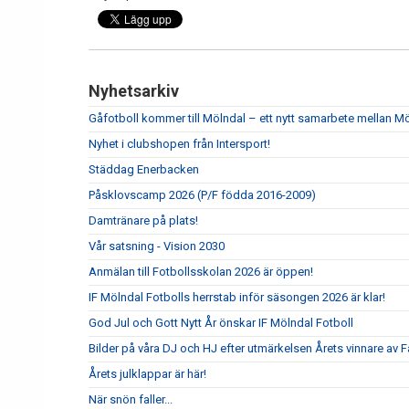
Nyhetsarkiv
Gåfotboll kommer till Mölndal – ett nytt samarbete mellan M
Nyhet i clubshopen från Intersport!
Städdag Enerbacken
Påsklovscamp 2026 (P/F födda 2016-2009)
Damtränare på plats!
Vår satsning - Vision 2030
Anmälan till Fotbollsskolan 2026 är öppen!
IF Mölndal Fotbolls herrstab inför säsongen 2026 är klar!
God Jul och Gott Nytt År önskar IF Mölndal Fotboll
Bilder på våra DJ och HJ efter utmärkelsen Årets vinnare av Fa
Årets julklappar är här!
När snön faller...