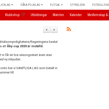
LICKLAG
VÅRA POJKLAG
FUTSAL
STYRELSEN
FOTBOLLSS
Klubbshop
Utbildningar
Matcher
Kalender
Medlemskap & 
<
>
lkhälsomyndighetens/Regeringens beslut
a att
Åby cup 2020 är inställd.
 ni får en bra säsongsstart även utan
ed ny inbjudan.
tt konto ber vi SAMTLIGA LAG som betalt in
ummer till: