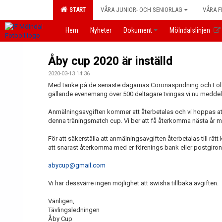
START
VÅRA JUNIOR- OCH SENIORLAG
VÅRA F
Hem
Nyheter
Dokument
Mölndalslinjen
Åby cup 2020 är inställd
2020-03-13 14:36
Med tanke på de senaste dagarnas Coronaspridning och Fo
gällande evenemang över 500 deltagare tvingas vi nu meddel
Anmälningsavgiften kommer att återbetalas och vi hoppas att
denna träningsmatch cup. Vi ber att få återkomma nästa år m
För att säkerställa att anmälningsavgiften återbetalas till rä
att snarast återkomma med er förenings bank eller postgiron
abycup@gmail.com
Vi har dessvärre ingen möjlighet att swisha tillbaka avgiften.
Vänligen,
Tävlingsledningen
Åby Cup