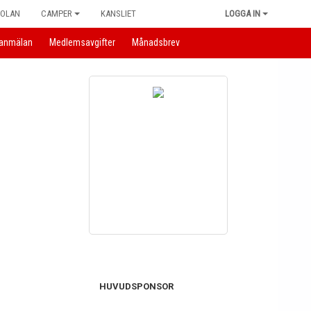
KOLAN
CAMPER
KANSLIET
LOGGA IN
anmälan
Medlemsavgifter
Månadsbrev
HUVUDSPONSOR