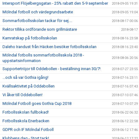
Intersport Flöjelbergsgatan - 25% rabatt den 5-9 september
2018-09-05 19:31
Mölndal fotboll och värdegrundsarbete
2018-09-05 19:04
Sommarfotbollsskolan tackar för sej....
2018-08-17 00:06
Rektor tillika ordförande som grillmästare
2018-08-17
Kamratskap på fotbollsskolan
2018-08-16 23:58
Daleho Irandust från Häcken besöker fotbollsskolan
2018-08-16 23:40
Mölndal fotbolls sommarfotbollsskola 2018 -
2018-08-06 20:56
uppstartsinformation
Supportertröjor till Oddebollen - beställning innan 30/7!
2018-07-27 23:55
...och så var Gothia igång!
2018-07-16 23:11
Kvällsaktivitet på Oddebollen
2018-07-16 07:43
Vi åker till Oddebollen!
2018-07-10 07:46
Mölndal Fotboll goes Gothia Cup 2018
2018-07-10 07:29
Fotbollsskolan fullbokad!
2018-06-22 06:32
Fotbollsskola Enerbacken
2018-06-12 22:58
GDPR och IF Mölndal Fotboll
2018-06-12 17:46
Klubbens dag - Stort tack!
2018-06-12 17:22