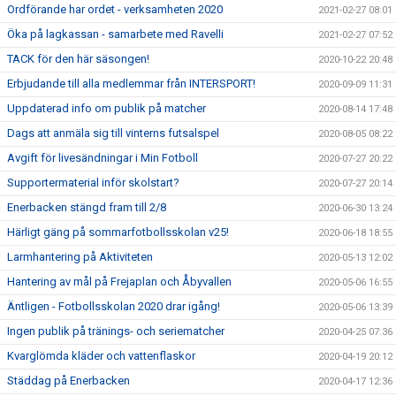
Ordförande har ordet - verksamheten 2020
2021-02-27 08:01
Öka på lagkassan - samarbete med Ravelli
2021-02-27 07:52
TACK för den här säsongen!
2020-10-22 20:48
Erbjudande till alla medlemmar från INTERSPORT!
2020-09-09 11:31
Uppdaterad info om publik på matcher
2020-08-14 17:48
Dags att anmäla sig till vinterns futsalspel
2020-08-05 08:22
Avgift för livesändningar i Min Fotboll
2020-07-27 20:22
Supportermaterial inför skolstart?
2020-07-27 20:14
Enerbacken stängd fram till 2/8
2020-06-30 13:24
Härligt gäng på sommarfotbollsskolan v25!
2020-06-18 18:55
Larmhantering på Aktiviteten
2020-05-13 12:02
Hantering av mål på Frejaplan och Åbyvallen
2020-05-06 16:55
Äntligen - Fotbollsskolan 2020 drar igång!
2020-05-06 13:39
Ingen publik på tränings- och seriematcher
2020-04-25 07:36
Kvarglömda kläder och vattenflaskor
2020-04-19 20:12
Städdag på Enerbacken
2020-04-17 12:36