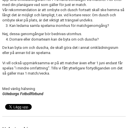
med din planägare vad som gäller för just er match.
Vår rekommendation är att ombyte och dusch fortsatt skall ske hemma så
långt det är möjligt och lämpligt, t.ex. vid kortare resor. Om dusch och
ombyte sker på plats, är det viktigt att trängsel undviks.
Kan ledarna samla spelarna inomhus för matchgenomgång?
Nej, dessa genomgångar bör bedrivas utomhus.
Domare eller domarteam kan de byta om och duscha?
De kan byta om och duscha, de skall göra det i annat omklädningsrum
eller på annan tid än spelarna.
Vi vill också uppmärksamma er på att matcher även efter 1 juni endast får
spelas "i mindre omfattning". Tills vi fått ytterligare förtydliganden om det
så gäller max 1 match/vecka.
Med vänlig hälsning
Göteborgs Fotbollförbund