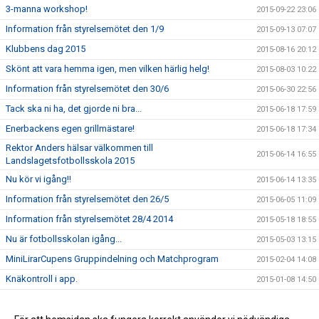
3-manna workshop!
2015-09-22 23:06
Information från styrelsemötet den 1/9
2015-09-13 07:07
Klubbens dag 2015
2015-08-16 20:12
Skönt att vara hemma igen, men vilken härlig helg!
2015-08-03 10:22
Information från styrelsemötet den 30/6
2015-06-30 22:56
Tack ska ni ha, det gjorde ni bra...
2015-06-18 17:59
Enerbackens egen grillmästare!
2015-06-18 17:34
Rektor Anders hälsar välkommen till
2015-06-14 16:55
Landslagetsfotbollsskola 2015
Nu kör vi igång!!
2015-06-14 13:35
Information från styrelsemötet den 26/5
2015-06-05 11:09
Information från styrelsemötet 28/4 2014
2015-05-18 18:55
Nu är fotbollsskolan igång...
2015-05-03 13:15
MiniLirarCupens Gruppindelning och Matchprogram
2015-02-04 14:08
Knäkontroll i app.
2015-01-08 14:50
Mölndal Fotboll i div 5
2014-10-23 17:57
IF Mölndal Fotboll A-laget Träning