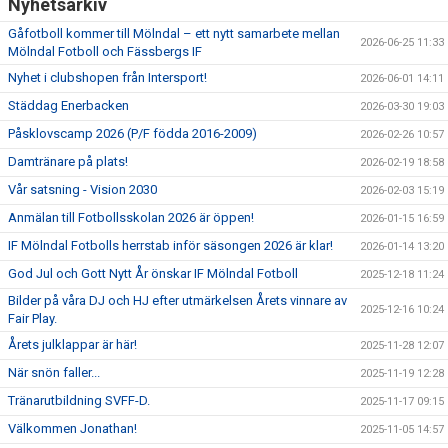
Nyhetsarkiv
Gåfotboll kommer till Mölndal – ett nytt samarbete mellan
2026-06-25 11:33
Mölndal Fotboll och Fässbergs IF
Nyhet i clubshopen från Intersport!
2026-06-01 14:11
Städdag Enerbacken
2026-03-30 19:03
Påsklovscamp 2026 (P/F födda 2016-2009)
2026-02-26 10:57
Damtränare på plats!
2026-02-19 18:58
Vår satsning - Vision 2030
2026-02-03 15:19
Anmälan till Fotbollsskolan 2026 är öppen!
2026-01-15 16:59
IF Mölndal Fotbolls herrstab inför säsongen 2026 är klar!
2026-01-14 13:20
God Jul och Gott Nytt År önskar IF Mölndal Fotboll
2025-12-18 11:24
Bilder på våra DJ och HJ efter utmärkelsen Årets vinnare av
2025-12-16 10:24
Fair Play.
Årets julklappar är här!
2025-11-28 12:07
När snön faller...
2025-11-19 12:28
Tränarutbildning SVFF-D.
2025-11-17 09:15
Välkommen Jonathan!
2025-11-05 14:57