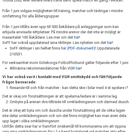
födda 2002 eller senare tillåts träna samt spela match en gång i veckan.
Från 1 juni vidgas möjligheten till träning, matcher och tävlingar i mindre
MEDLEMSAVGIFTER
omfattning för alla åldersgrupper.
MÅNADSBREV
Från 1 juni tillåts även upp till 500 åskådare på anläggningar som kan
erbjuda anvisade sittplatser. På mindre arenor där det inte är möjligt är
maxantalet 100 åskådare. Läs mer om det
här
!
SvFF har också uppdaterad sina riktlinjer. Läs nyheten om det
här
!
SvFF riktlinjer i sin helhet finns
här (PDF-dokument)
! Uppdaterade
210531.
För verksamhet inom Göteborgs Fotbollförbund gäller följande efter 1 juni:
Allmänna rekommendationer från VGR
här
!
Vi har också varit i kontakt med VGR smittskydd och fått följande
frågor besvarade:
Resande till och från matcher - kan detta ske i bilar med 4 st spelare i?
Det är okej om förutsättningen är att spelarna/ledare är i samma lag.
Ombyte på arenan dvs tillträde till omklädningsrum och därmed dusch.
Det är okej att byta om och duscha under förutsättning att de olika lagen
inte delar omklädningsrum och om det finns möjlighet kan man även dela
upp laget i olika omklädningsrum.
Utifrån detta svar har vi framfört önskemål till kommunerna om att öppna
upp sina omklädningsrum för i 1:a hand bortalaget vid matcher. Hör efter