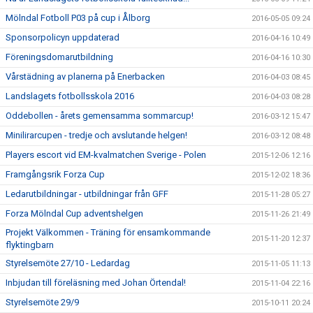
Mölndal Fotboll P03 på cup i Ålborg
2016-05-05 09:24
Sponsorpolicyn uppdaterad
2016-04-16 10:49
Föreningsdomarutbildning
2016-04-16 10:30
Vårstädning av planerna på Enerbacken
2016-04-03 08:45
Landslagets fotbollsskola 2016
2016-04-03 08:28
Oddebollen - årets gemensamma sommarcup!
2016-03-12 15:47
Minilirarcupen - tredje och avslutande helgen!
2016-03-12 08:48
Players escort vid EM-kvalmatchen Sverige - Polen
2015-12-06 12:16
Framgångsrik Forza Cup
2015-12-02 18:36
Ledarutbildningar - utbildningar från GFF
2015-11-28 05:27
Forza Mölndal Cup adventshelgen
2015-11-26 21:49
Projekt Välkommen - Träning för ensamkommande
2015-11-20 12:37
flyktingbarn
Styrelsemöte 27/10 - Ledardag
2015-11-05 11:13
Inbjudan till föreläsning med Johan Örtendal!
2015-11-04 22:16
Styrelsemöte 29/9
2015-10-11 20:24