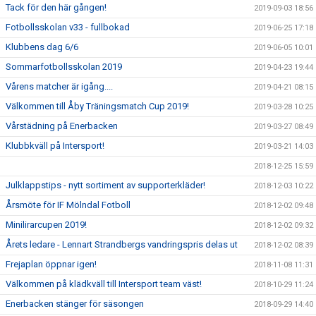
Tack för den här gången!
2019-09-03 18:56
Fotbollsskolan v33 - fullbokad
2019-06-25 17:18
Klubbens dag 6/6
2019-06-05 10:01
Sommarfotbollsskolan 2019
2019-04-23 19:44
Vårens matcher är igång....
2019-04-21 08:15
Välkommen till Åby Träningsmatch Cup 2019!
2019-03-28 10:25
Vårstädning på Enerbacken
2019-03-27 08:49
Klubbkväll på Intersport!
2019-03-21 14:03
2018-12-25 15:59
Julklappstips - nytt sortiment av supporterkläder!
2018-12-03 10:22
Årsmöte för IF Mölndal Fotboll
2018-12-02 09:48
Minilirarcupen 2019!
2018-12-02 09:32
Årets ledare - Lennart Strandbergs vandringspris delas ut
2018-12-02 08:39
Frejaplan öppnar igen!
2018-11-08 11:31
Välkommen på klädkväll till Intersport team väst!
2018-10-29 11:24
Enerbacken stänger för säsongen
2018-09-29 14:40