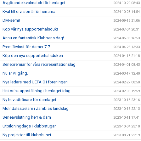
Avgörande kvalmatch för herrlaget
2024-10-29 08:43
Kval till division 5 för herrarna
2024-10-23 14:54
DM-semi!
2024-09-16 21:06
Köp vår nya supporterhalsduk!
2024-07-04 20:31
Ännu en fantastisk Klubbens dag!
2024-06-06 16:53
Premiärvinst för damer 7-7
2024-04-23 13:33
Köp den nya supporterhalsduken
2024-04-18 21:18
Seriepremiär för våra representationslag
2024-04-01 08:43
Nu är vi igång.
2024-03-17 12:40
Nya ledare med UEFA C i föreningen
2024-02-27 08:50
Historisk uppställning i herrlaget idag
2024-02-03 19:59
Ny huvudtränare för damlaget
2023-10-18 23:16
Mölndalsspelare i Zambias landslag
2023-10-15 22:13
Serieavslutning herr & dam
2023-10-11 17:41
Utbildningdags i klubbstugan
2023-10-04 23:10
Ny projektor till klubbhuset
2023-08-21 22:19