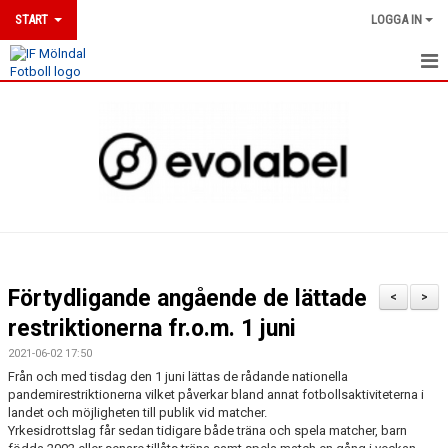
START
LOGGA IN
HEM
NYHETER
DOKUMENT
MÖLNDALSLINJEN
KLUBBSHOP
Förtydligande angående de lättade
<
>
UTBILDNINGAR
restriktionerna fr.o.m. 1 juni
2021-06-02 17:50
MATCHER
Från och med tisdag den 1 juni lättas de rådande nationella
pandemirestriktionerna vilket påverkar bland annat fotbollsaktiviteterna i
KALENDER
landet och möjligheten till publik vid matcher.
Yrkesidrottslag får sedan tidigare både träna och spela matcher, barn
MEDLEMSKAP & ANMÄLAN