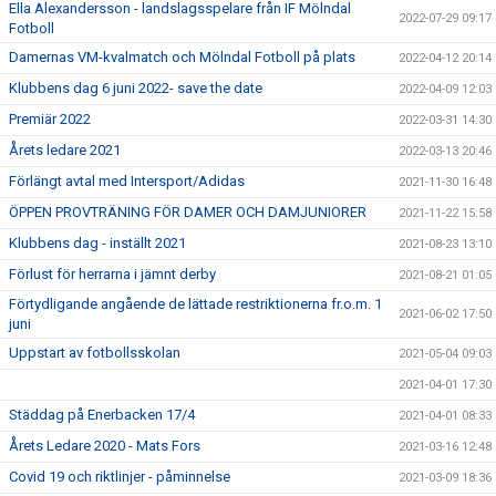
Ella Alexandersson - landslagsspelare från IF Mölndal
2022-07-29 09:17
Fotboll
Damernas VM-kvalmatch och Mölndal Fotboll på plats
2022-04-12 20:14
Klubbens dag 6 juni 2022- save the date
2022-04-09 12:03
Premiär 2022
2022-03-31 14:30
Årets ledare 2021
2022-03-13 20:46
Förlängt avtal med Intersport/Adidas
2021-11-30 16:48
ÖPPEN PROVTRÄNING FÖR DAMER OCH DAMJUNIORER
2021-11-22 15:58
Klubbens dag - inställt 2021
2021-08-23 13:10
Förlust för herrarna i jämnt derby
2021-08-21 01:05
Förtydligande angående de lättade restriktionerna fr.o.m. 1
2021-06-02 17:50
juni
Uppstart av fotbollsskolan
2021-05-04 09:03
2021-04-01 17:30
Städdag på Enerbacken 17/4
2021-04-01 08:33
Årets Ledare 2020 - Mats Fors
2021-03-16 12:48
Covid 19 och riktlinjer - påminnelse
2021-03-09 18:36