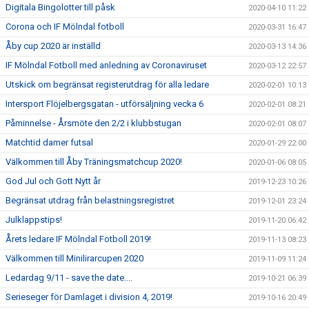
Digitala Bingolotter till påsk
2020-04-10 11:22
Corona och IF Mölndal fotboll
2020-03-31 16:47
Åby cup 2020 är inställd
2020-03-13 14:36
IF Mölndal Fotboll med anledning av Coronaviruset
2020-03-12 22:57
Utskick om begränsat registerutdrag för alla ledare
2020-02-01 10:13
Intersport Flöjelbergsgatan - utförsäljning vecka 6
2020-02-01 08:21
Påminnelse - Årsmöte den 2/2 i klubbstugan
2020-02-01 08:07
Matchtid damer futsal
2020-01-29 22:00
Välkommen till Åby Träningsmatchcup 2020!
2020-01-06 08:05
God Jul och Gott Nytt år
2019-12-23 10:26
Begränsat utdrag från belastningsregistret
2019-12-01 23:24
Julklappstips!
2019-11-20 06:42
Årets ledare IF Mölndal Fotboll 2019!
2019-11-13 08:23
Välkommen till Minilirarcupen 2020
2019-11-09 11:24
Ledardag 9/11 - save the date....
2019-10-21 06:39
Serieseger för Damlaget i division 4, 2019!
2019-10-16 20:49