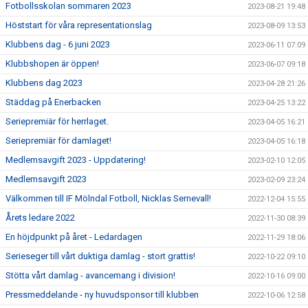
Fotbollsskolan sommaren 2023
2023-08-21 19:48
Höststart för våra representationslag
2023-08-09 13:53
Klubbens dag - 6 juni 2023
2023-06-11 07:09
Klubbshopen är öppen!
2023-06-07 09:18
Klubbens dag 2023
2023-04-28 21:26
Städdag på Enerbacken
2023-04-25 13:22
Seriepremiär för herrlaget.
2023-04-05 16:21
Seriepremiär för damlaget!
2023-04-05 16:18
Medlemsavgift 2023 - Uppdatering!
2023-02-10 12:05
Medlemsavgift 2023
2023-02-09 23:24
Välkommen till IF Mölndal Fotboll, Nicklas Sernevall!
2022-12-04 15:55
Årets ledare 2022
2022-11-30 08:39
En höjdpunkt på året - Ledardagen
2022-11-29 18:06
Serieseger till vårt duktiga damlag - stort grattis!
2022-10-22 09:10
Stötta vårt damlag - avancemang i division!
2022-10-16 09:00
Pressmeddelande - ny huvudsponsor till klubben
2022-10-06 12:58