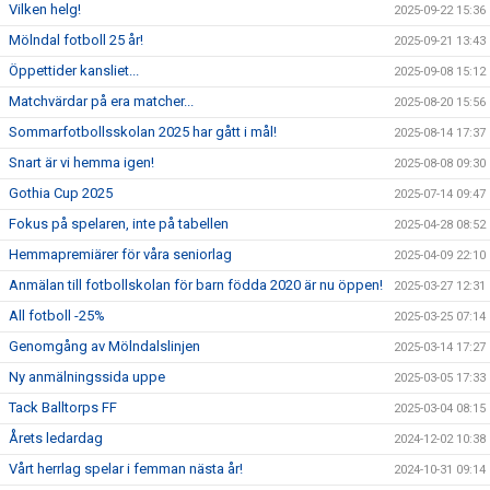
Vilken helg!
2025-09-22 15:36
Mölndal fotboll 25 år!
2025-09-21 13:43
Öppettider kansliet...
2025-09-08 15:12
Matchvärdar på era matcher...
2025-08-20 15:56
Sommarfotbollsskolan 2025 har gått i mål!
2025-08-14 17:37
Snart är vi hemma igen!
2025-08-08 09:30
Gothia Cup 2025
2025-07-14 09:47
Fokus på spelaren, inte på tabellen
2025-04-28 08:52
Hemmapremiärer för våra seniorlag
2025-04-09 22:10
Anmälan till fotbollskolan för barn födda 2020 är nu öppen!
2025-03-27 12:31
All fotboll -25%
2025-03-25 07:14
Genomgång av Mölndalslinjen
2025-03-14 17:27
Ny anmälningssida uppe
2025-03-05 17:33
Tack Balltorps FF
2025-03-04 08:15
Årets ledardag
2024-12-02 10:38
Vårt herrlag spelar i femman nästa år!
2024-10-31 09:14