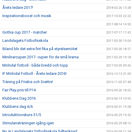
Årets ledare 2017!
2018-02-26 13:28
Inspirationsboost och musik
2017-10-03 22:22
2017-08-14 14:50
Gothia cup 2017 - matcher
2017-07-17 17:42
Landslagets Fotbollsskola
2017-05-30 19:04
Ibland blir det extra fint fika på styrelsemötet
2017-05-30 18:27
Minilirarcupen 2017- cupen för de små lirarna
2017-02-20 19:18
Mölndal fotboll - både bredd och topp
2017-02-05 09:26
IF Mölndal Fotboll - Årets ledare 2016!
2016-12-13 21:00
Träning på Friskis och Svettis!
2016-11-05 07:48
Fair Play-pris till P14
2016-09-26 18:55
Klubbens Dag 2016
2016-06-14 10:55
Klubbens dag 6/6
2016-05-31 19:28
Introduktionskurs 31/5
2016-05-29 19:32
Stimulansträningen igång igen
2016-05-29 08:15
Nu är Landslagets fotbollsskola fulltecknad...
2016-05-09 11:24