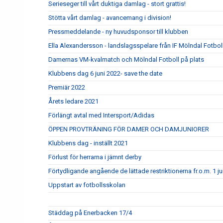
Serieseger till vårt duktiga damlag - stort grattis!
Stötta vårt damlag - avancemang i division!
Pressmeddelande - ny huvudsponsor till klubben
Ella Alexandersson - landslagsspelare från IF Mölndal Fotbol
Damernas VM-kvalmatch och Mölndal Fotboll på plats
Klubbens dag 6 juni 2022- save the date
Premiär 2022
Årets ledare 2021
Förlängt avtal med Intersport/Adidas
ÖPPEN PROVTRÄNING FÖR DAMER OCH DAMJUNIORER
Klubbens dag - inställt 2021
Förlust för herrarna i jämnt derby
Förtydligande angående de lättade restriktionerna fr.o.m. 1 ju
Uppstart av fotbollsskolan
Städdag på Enerbacken 17/4