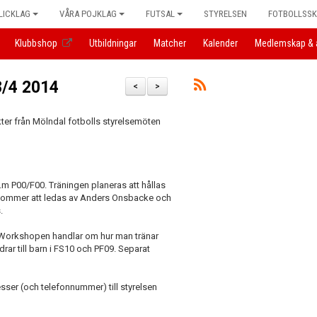
LICKLAG
VÅRA POJKLAG
FUTSAL
STYRELSEN
FOTBOLLSS
Klubbshop
Utbildningar
Matcher
Kalender
Medlemskap & 
8/4 2014
<
>
kter från Mölndal fotbolls styrelsemöten
.o.m P00/F00. Träningen planeras att hållas
ch kommer att ledas av Anders Onsbacke och
.
 Workshopen handlar om hur man tränar
drar till barn i FS10 och PF09. Separat
sser (och telefonnummer) till styrelsen