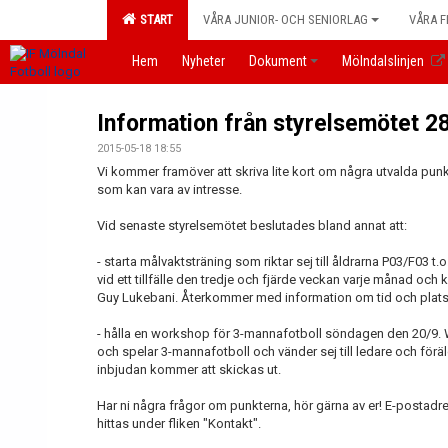
START
VÅRA JUNIOR- OCH SENIORLAG
VÅRA F
Hem
Nyheter
Dokument
Mölndalslinjen
Information från styrelsemötet 2
2015-05-18 18:55
Vi kommer framöver att skriva lite kort om några utvalda pun
som kan vara av intresse.
Vid senaste styrelsemötet beslutades bland annat att:
- starta målvaktsträning som riktar sej till åldrarna P03/F03 t
vid ett tillfälle den tredje och fjärde veckan varje månad o
Guy Lukebani. Återkommer med information om tid och plats
- hålla en workshop för 3-mannafotboll söndagen den 20/9.
och spelar 3-mannafotboll och vänder sej till ledare och föräl
inbjudan kommer att skickas ut.
Har ni några frågor om punkterna, hör gärna av er! E-postadre
hittas under fliken "Kontakt".