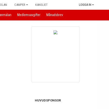
KOLAN
CAMPER
KANSLIET
LOGGA IN
anmälan
Medlemsavgifter
Månadsbrev
HUVUDSPONSOR